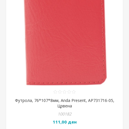
Футрола, 76*107*8мм, Anda Present, AP731716-05,
Црвена
100182
111,00 ден