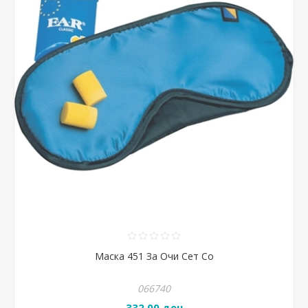
Маска 451 За Очи Сет Со
066740
332,00 ден