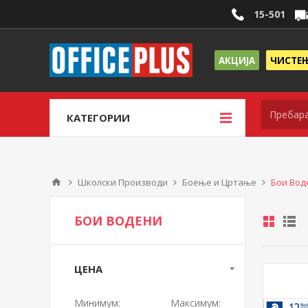
15-501
АКЦИЈА
ЧИСТЕ
КАТЕГОРИИ
Школски Производи
Боење и Цртање
Бои Вод
БОИ ВОДЕНИ
ЦЕНА
Минимум:
Максимум: