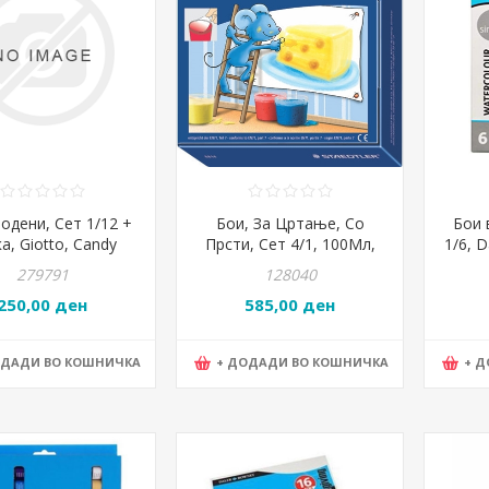
одени, Сет 1/12 +
Бои, За Цртање, Со
Бои 
а, Giotto, Candy
Прсти, Сет 4/1, 100Мл,
1/6, 
ction, 000351600,
Staedtler, Noris®, 8814 D
W
279791
128040
Пастелни
250,00 ден
585,00 ден
ОДАДИ ВО КОШНИЧКА
+ ДОДАДИ ВО КОШНИЧКА
+ 