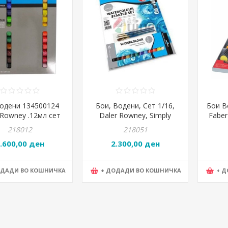
одени 134500124
Бои, Водени, Сет 1/16,
Бои В
-Rowney .12мл сет
Daler Rowney, Simply
Faber
24/1
Water Colors Starter Set,
218012
218051
134500005
.600,00 ден
2.300,00 ден
ОДАДИ ВО КОШНИЧКА
+ ДОДАДИ ВО КОШНИЧКА
+ 