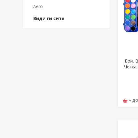
Aero
Види ги сите
Бои, В
Четка,
Cr
+ Д