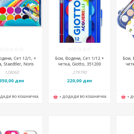
дени, Сет 12/1, +
Бои, Водени, Сет 1/12 +
Бои, 
, Staedtler, Noris
четка, Giotto, 351200
четк
ub®, 888 NC12
128060
279790
350,00 ден
220,00 ден
ОДАДИ ВО КОШНИЧКА
+ ДОДАДИ ВО КОШНИЧКА
+ 