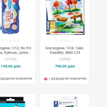
одени, 1/12, Во Pvc
Бои водени, 1/24, 12мл,
а, Statovac, Junior,
Staedtler, 8880 C24
quaReal, 130702
271490
249980
130,00 ден
790,00 ден
ДОДАДИ ВО КОШНИЧКА
+ ДОДАДИ ВО КОШНИЧКА