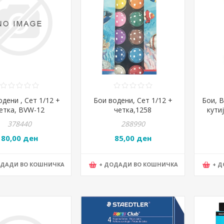
дени , Сет 1/12 +
Бои водени, Сет 1/12 +
Бои, В
етка, BVW-12
четка,1258
кутиј
A
378440
288990
80,00 ден
85,00 ден
ОДАДИ ВО КОШНИЧКА
+ ДОДАДИ ВО КОШНИЧКА
+ 