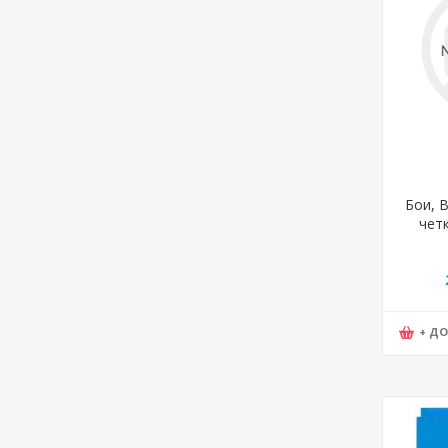
Бои, В
четк
Colle
+ Д