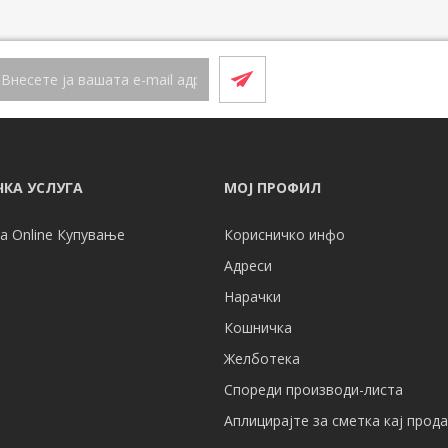
КА УСЛУГА
МОЈ ПРОФИЛ
а Online Купување
Корисничко инфо
Адреси
Нарачки
Кошничка
Желботека
Спореди производи-листа
Аплицирајте за сметка кај прод