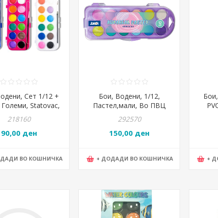
одени, Сет 1/12 +
Бои, Водени, 1/12,
Бои,
 Големи, Statovac,
Пастел,мали, Во ПВЦ
PVC
eative, 107105
Кутија, Junior, AquaReal,
Statov
218160
292570
130703
90,00 ден
150,00 ден
ОДАДИ ВО КОШНИЧКА
+ ДОДАДИ ВО КОШНИЧКА
+ 