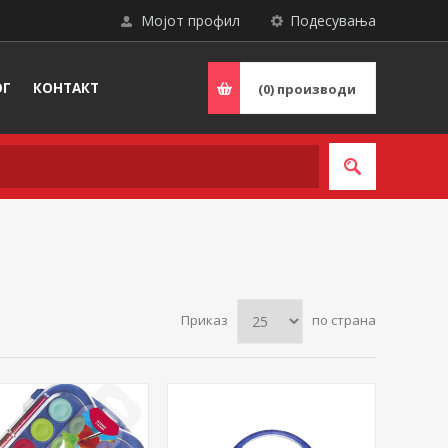
Мојот профил
Подесувања
ОГ
КОНТАКТ
(0)
производи
Приказ
по страна