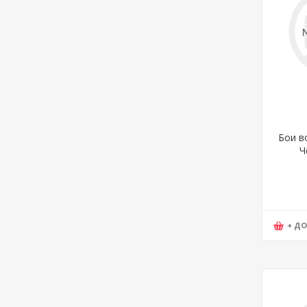
Бои во
Ч
+ Д