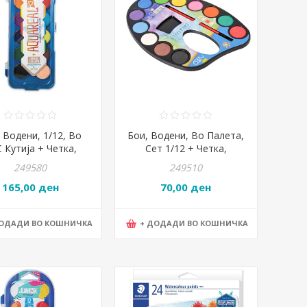
 Водени, 1/12, Во
Бои, Водени, Во Палета,
 Кутија + Четка,
Сет 1/12 + Четка,
ac, Junior, AquaReal,
Statovac, Creative, 107107
249580
249510
130701
165,00 ден
70,00 ден
ДОДАДИ ВО КОШНИЧКА
+ ДОДАДИ ВО КОШНИЧКА