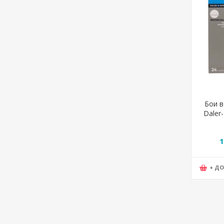
Бои в
Daler
1
+ Д