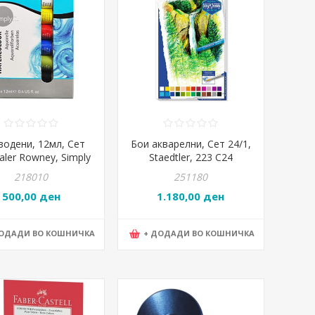
водени, 12мл, Сет
Бои акварелни, Сет 24/1,
Daler Rowney, Simply
Staedtler, 223 C24
ater Colors Set,
218010
251180
134500006
500,00 ден
1.180,00 ден
ДОДАДИ ВО КОШНИЧКА
+ ДОДАДИ ВО КОШНИЧКА