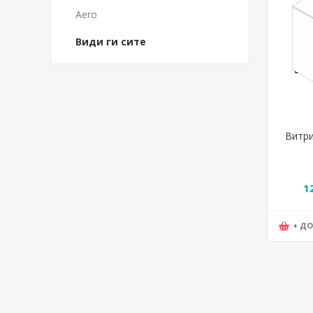
Aero
Види ги сите
Витри
1
+ Д