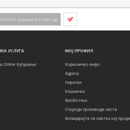
КА УСЛУГА
МОЈ ПРОФИЛ
а Online Купување
Корисничко инфо
Адреси
Нарачки
Кошничка
Желботека
Спореди производи-листа
Аплицирајте за сметка кај прод