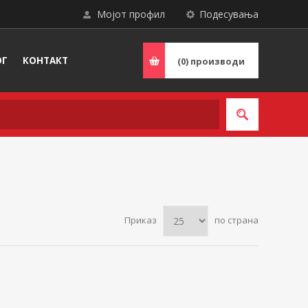
Мојот профил
Подесувања
ОГ
КОНТАКТ
(0)
производи
Приказ
по страна