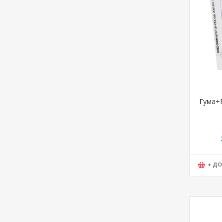
Гума+Р
Kus)
+ Д