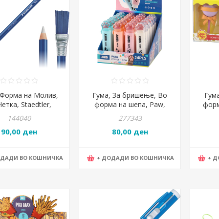
 Форма на Молив,
Гума, За бришење, Во
Гум
етка, Staedtler,
форма на шепа, Paw,
форм
® rasor, 526 61
Statovac, Junior Pata,
Chup
144040
277343
131424
B
90,00 ден
80,00 ден
ОДАДИ ВО КОШНИЧКА
+ ДОДАДИ ВО КОШНИЧКА
+ 