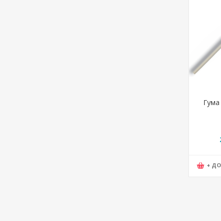
Гума 
+ Д