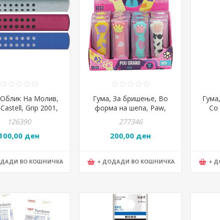
 Облик На Молив,
Гума, За бришење, Во
Гума
Castell, Grip 2001,
форма на шепа, Paw,
Со 
100 12608, Сорт
Statovac, Pixi grand,
Mars®
126390
277346
104146, Микс
100,00 ден
200,00 ден
ОДАДИ ВО КОШНИЧКА
+ ДОДАДИ ВО КОШНИЧКА
+ 