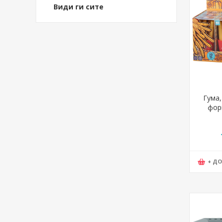
Види ги сите
Гума
фор
French 
+ Д