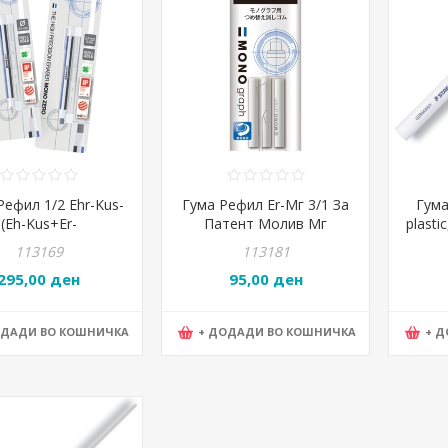
ефил 1/2 Ehr-Kus-
Гума Рефил Er-Мг 3/1 За
Гума
(Eh-Kus+Er-
Патент Молив Мг
plasti
2,5Мм*5Ммblister
113169
113181
295,00 ден
95,00 ден
ОДАДИ ВО КОШНИЧКА
+ ДОДАДИ ВО КОШНИЧКА
+ 