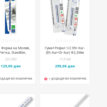
, Форма на Молив,
Гума+Рефил 1/2 Ehr-Kur-
Четка, Staedtler,
(Eh-Kur+Er-Kur) Ф2,3Мм
 rasor, 526 61BK-C
Blister
251390
113168
125,00 ден
295,00 ден
ДОДАДИ ВО КОШНИЧКА
+ ДОДАДИ ВО КОШНИЧКА