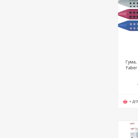
Гума,
Faber 
187
+ Д