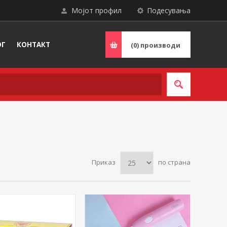
Мојот профил
Подесувања
ОГ
КОНТАКТ
(0)
производи
Приказ
по страна