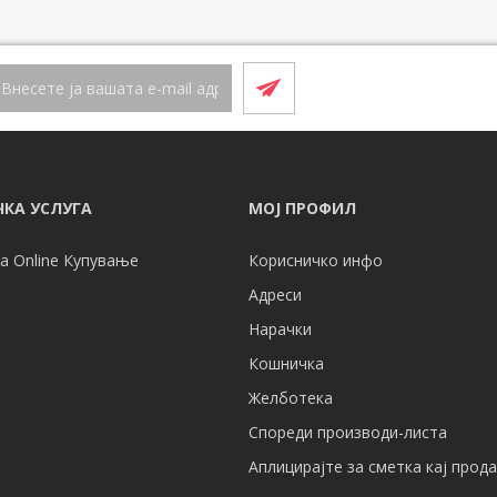
КА УСЛУГА
МОЈ ПРОФИЛ
а Online Купување
Корисничко инфо
Адреси
Нарачки
Кошничка
Желботека
Спореди производи-листа
Аплицирајте за сметка кај прод