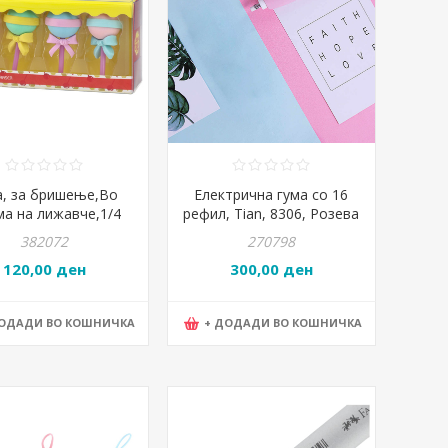
а, за бришење,Во
Електрична гума со 16
а на лижавче,1/4
рефил, Tian, 8306, Розева
a Chups, Statovac,
382072
270798
est buy, 342132
120,00 ден
300,00 ден
ДОДАДИ ВО КОШНИЧКА
+ ДОДАДИ ВО КОШНИЧКА