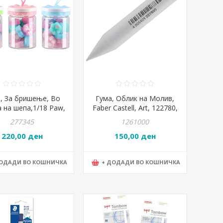
, За бришење, Во
Гума, Облик на Молив,
 на шепа,1/18 Paw,
Faber Castell, Art, 122780,
atovac, Pixi max,
Бела
277345
1261000
104161, Микс
220,00 ден
150,00 ден
ДОДАДИ ВО КОШНИЧКА
+ ДОДАДИ ВО КОШНИЧКА