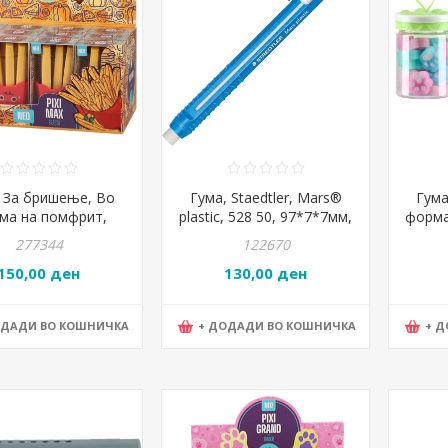
, За бришење, Во
Гума, Staedtler, Mars®
Гума
ма на помфрит,
plastic, 528 50, 97*7*7мм,
форма
fries, Statovac, Pixi
Сино Бела
St
277344
122670
max, 104160
150,00 ден
130,00 ден
ОДАДИ ВО КОШНИЧКА
+ ДОДАДИ ВО КОШНИЧКА
+ 