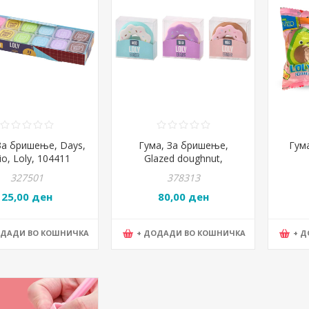
За бришење, Days,
Гума, За бришење,
Гума
io, Loly, 104411
Glazed doughnut,
Statovac, Loly, 104433
327501
378313
25,00 ден
80,00 ден
ОДАДИ ВО КОШНИЧКА
+ ДОДАДИ ВО КОШНИЧКА
+ 