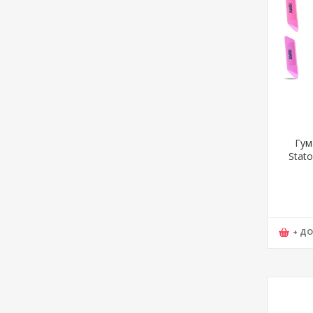
Гум
Stato
+ Д