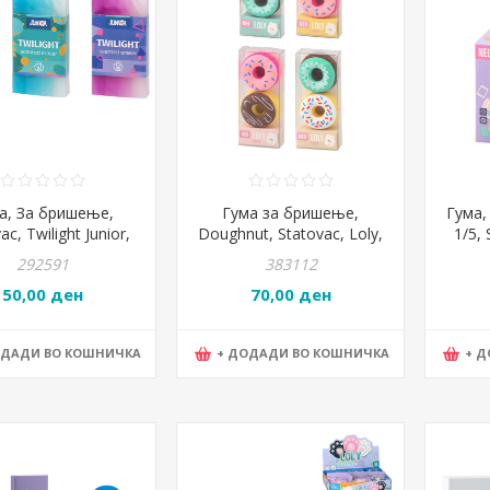
а, За бришење,
Гума за бришење,
Гума,
ac, Twilight Junior,
Doughnut, Statovac, Loly,
1/5, 
1430, Микс бои
104423
292591
383112
50,00 ден
70,00 ден
ОДАДИ ВО КОШНИЧКА
+ ДОДАДИ ВО КОШНИЧКА
+ 