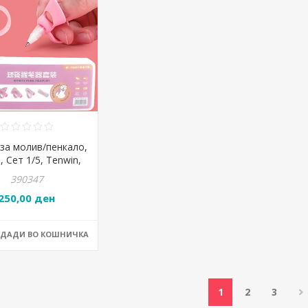
за молив/пенкало,
, Сет 1/5, Tenwin,
4700, Розева
390347
250,00 ден
ОДАДИ ВО КОШНИЧКА
1
2
3