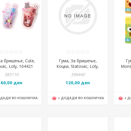
за бришење, Cute,
Гума, За бришење,
Гу
vac, Loly, 104421
Коцки, Statovac, Loly,
Monst
104025
383110
398440
60,00 ден
120,00 ден
ОДАДИ ВО КОШНИЧКА
+ ДОДАДИ ВО КОШНИЧКА
+ 