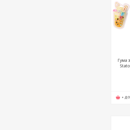
Гума 
Stato
+ Д