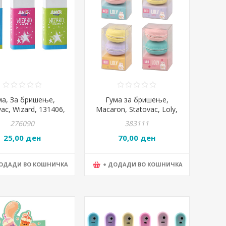
ма, За бришење,
Гума за бришење,
vac, Wizard, 131406,
Macaron, Statovac, Loly,
2,3*5,6*1,3цм
104422
276090
383111
25,00 ден
70,00 ден
ДОДАДИ ВО КОШНИЧКА
+ ДОДАДИ ВО КОШНИЧКА