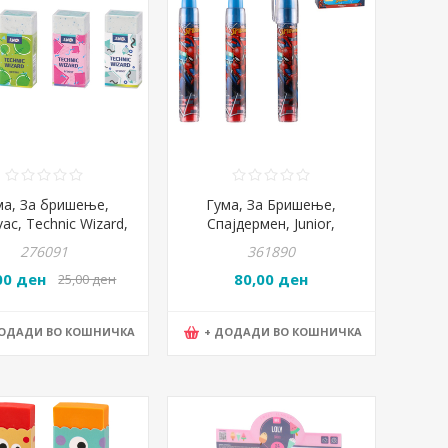
ма, За бришење,
Гума, За Бришење,
vac, Technic Wizard,
Спајдермен, Junior,
131416
Rocket, 326112
276091
361890
00 ден
80,00 ден
25,00 ден
ДОДАДИ ВО КОШНИЧКА
+ ДОДАДИ ВО КОШНИЧКА