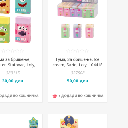
ма за бришење,
Гума, За бришење, Ice
er, Statovac, Loly,
cream, Sazio, Loly, 104418
104429
383115
327508
30,00 ден
50,00 ден
ДОДАДИ ВО КОШНИЧКА
+ ДОДАДИ ВО КОШНИЧКА