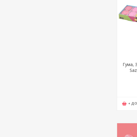
Гума, 
Saz
+ Д