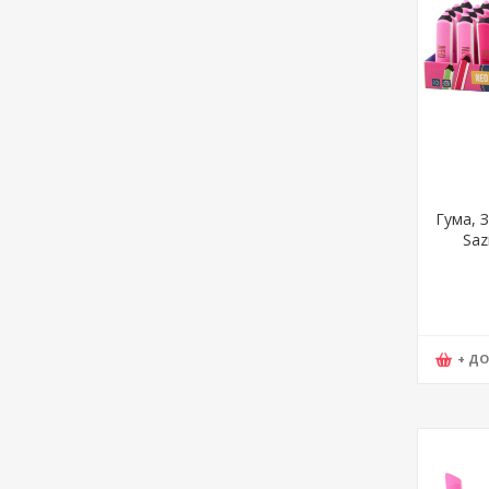
Гума, З
Saz
+ Д