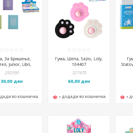
а, За Бришење,
Гума, Шепа, Sazio, Loly,
Гу
ел, Junior, Libri,
104407
Stato
131423, Микс
292590
327470
30,00 ден
60,00 ден
ОДАДИ ВО КОШНИЧКА
+ ДОДАДИ ВО КОШНИЧКА
+ 