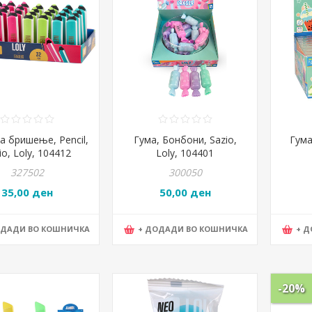
а бришење, Pencil,
Гума, Бонбони, Sazio,
Гума,
io, Loly, 104412
Loly, 104401
327502
300050
35,00 ден
50,00 ден
ОДАДИ ВО КОШНИЧКА
+ ДОДАДИ ВО КОШНИЧКА
+ 
-20%