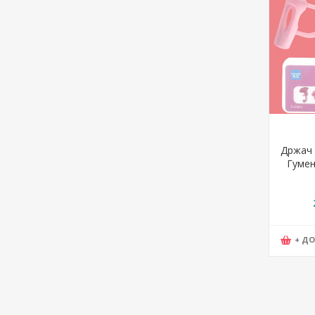
Држач 
Гумен
+ Д