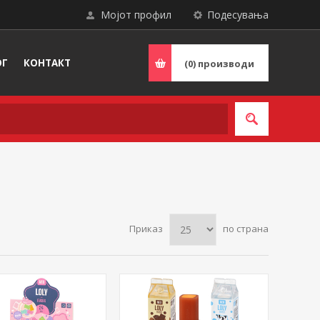
Мојот профил
Подесувања
ОГ
КОНТАКТ
(0)
производи
Приказ
по страна