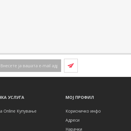
КА УСЛУГА
МОЈ ПРОФИЛ
а Online Купување
Корисничко инфо
Адреси
Нарачки