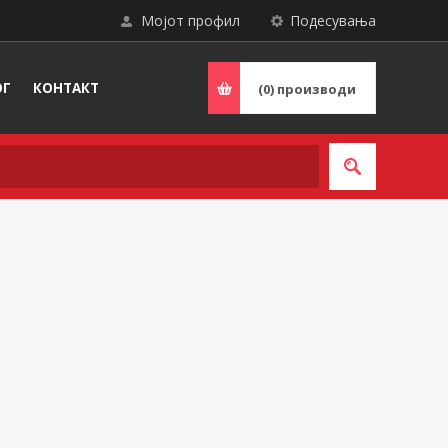
Мојот профил
Подесувања
ОГ
КОНТАКТ
(0)
производи