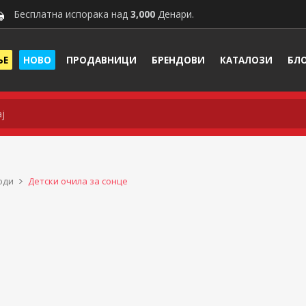
Бесплатна испорака над
3,000
Денари.
ЊЕ
НОВО
ПРОДАВНИЦИ
БРЕНДОВИ
КАТАЛОЗИ
БЛ
оди
Детски очила за сонце