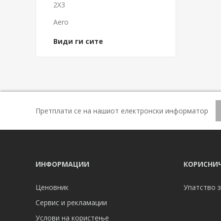
2X3
Aero
Види ги сите
Претплати се на нашиот електронски информатор
ИНФОРМАЦИИ
КОРИСНИЧ
Ценовник
Упатство з
Сервис и рекламации
Услови на користење