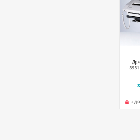
Држ
8931
8
+ Д