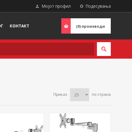
Мојот профил
Подесувања
ОГ
КОНТАКТ
(0)
производи
Приказ
по страна