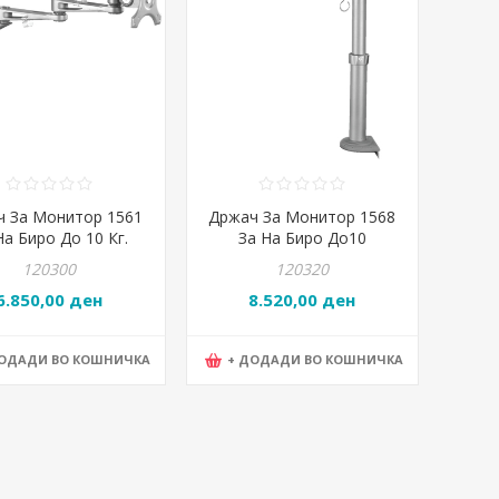
ч За Монитор 1561
Држач За Монитор 1568
На Биро До 10 Кг.
За На Биро До10
иај До180-Долж.20-
Кг,Ротација До 180
120300
120320
61Ц Висо
-Долж. 30Цм Височина
6.850,00 ден
8.520,00 ден
ДОДАДИ ВО КОШНИЧКА
+ ДОДАДИ ВО КОШНИЧКА