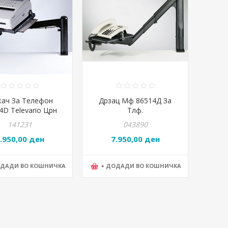
ач За Телефон
Дрзац Мф 86514Д За
4D Televario Црн
Тлф.
141231
043890
.950,00 ден
7.950,00 ден
ОДАДИ ВО КОШНИЧКА
+ ДОДАДИ ВО КОШНИЧКА