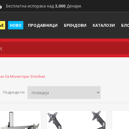
Бесплатна испорака над
3,000
Денари.
ЊЕ
НОВО
ПРОДАВНИЦИ
БРЕНДОВИ
КАТАЛОЗИ
БЛ
чи За Монитори Зглобни
Подреди по