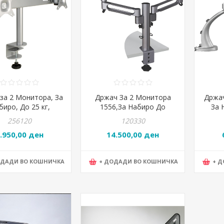
за 2 Мониторa, За
Држач За 2 Монитора
Држа
биро, До 25 кг,
1556,За Набиро До
За 
ија на екран 90°,
25Кг.Ротација До 90-
Ротац
256120
120330
Desq, 1559
Долж.2-25Цм Височи
.950,00 ден
14.500,00 ден
ОДАДИ ВО КОШНИЧКА
+ ДОДАДИ ВО КОШНИЧКА
+ 