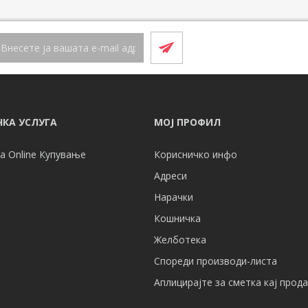
КА УСЛУГА
МОЈ ПРОФИЛ
а Online Купување
Корисничко инфо
Адреси
Нарачки
Кошничка
Желботека
Спореди производи-листа
Аплицирајте за сметка кај прод