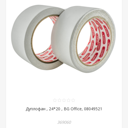
Дуплофан , 24*20 , BG Office, 08049521
369060