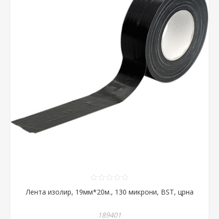
Лента изолир, 19мм*20м., 130 микрони, BST, црна
189401