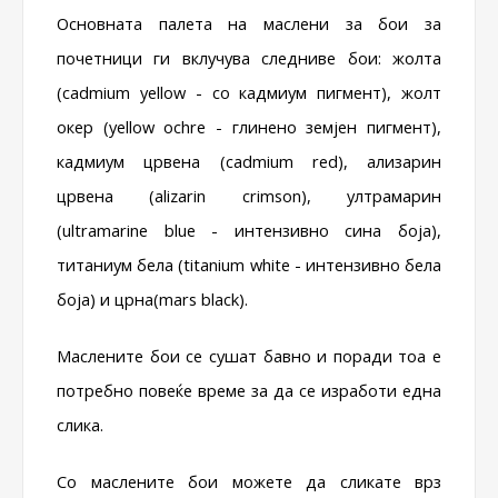
Основната палета на маслени за бои за
почетници ги вклучува следниве бои: жолта
(cadmium yellow - со кадмиум пигмент), жолт
окер (yellow ochre - глинено земјен пигмент),
кадмиум црвена (cadmium red), ализарин
црвена (alizarin crimson), ултрамарин
(ultramarine blue - интензивно сина боја),
титаниум бела (titanium white - интензивно бела
боја) и црна(mars black).
Маслените бои се сушат бавно и поради тоа е
потребно повеќе време за да се изработи една
слика.
Со маслените бои можете да сликате врз