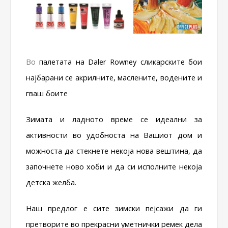
Во
палетата на Daler Rowney сликарските бои
најбарани се акрилните, маслените, водените и
гваш боите
Зимата и ладното време се идеални за
активности во удобноста на Вашиот дом и
можноста да стекнете некоја нова вештина, да
започнете ново хоби и да си исполните некоја
детска желба.
Наш предлог е сите зимски пејсажи да ги
претворите во прекрасни уметнички ремек дела