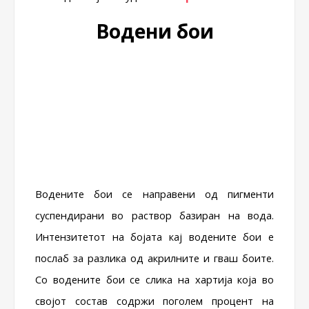
Водени бои
Водените бои се направени од пигменти
суспендирани во раствор базиран на вода.
Интензитетот на бојата кај водените бои е
послаб за разлика од акрилните и гваш боите.
Со водените бои се слика на хартија која во
својот состав содржи поголем процент на