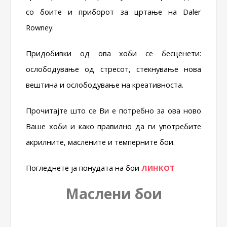
со боите и приборот за цртање на Daler
Rowney.
Придобивки од ова хоби се бесценети:
ослободување од стресот, стекнување нова
вештина и ослободување на креативноста.
Прочитајте што се Ви е потребно за ова ново
Ваше хоби и како правилно да ги употребите
акрилните, маслените и темперните бои.
Погледнете ја понудата на бои
ЛИНКОТ
Маслени бои