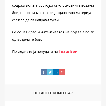
содржи истите состојки како основните водени
бои, но во пигментот се додава сува материја –
chalk за да ги направи густи.
Се сушат брзо и интензитетот на бојата е појак
од водените бои.
Гваш Бои
Погледнете ја понудата на
ОСТАВЕТЕ КОМЕНТАР