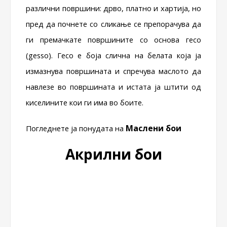
различни површини: дрво, платно и хартија, но
пред да почнете со сликање се препорачува да
ги премачкате површините со основа гесо
(gesso). Гесо е боја слична на белата која ја
измазнува површината и спречува маслото да
навлезе во површината и истата ја штити од
киселините кои ги има во боите.
Маслени бои
Погледнете ја понудата на
Акрилни бои