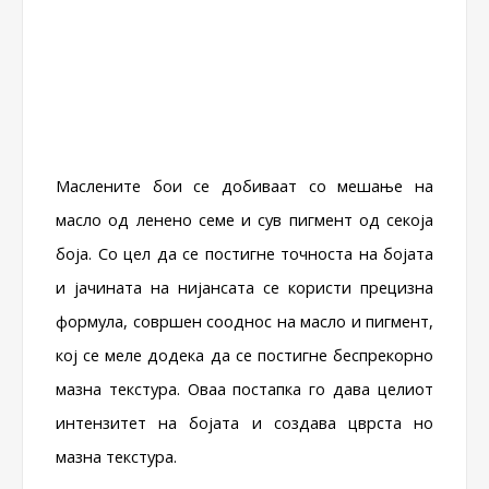
Маслените бои се добиваат со мешање на
масло од ленено семе и сув пигмент од секоја
боја. Со цел да се постигне точноста на бојата
и јачината на нијансата се користи прецизна
формула, совршен сооднос на масло и пигмент,
кој се меле додека да се постигне беспрекорно
мазна текстура. Оваа постапка го дава целиот
интензитет на бојата и создава цврста но
мазна текстура.