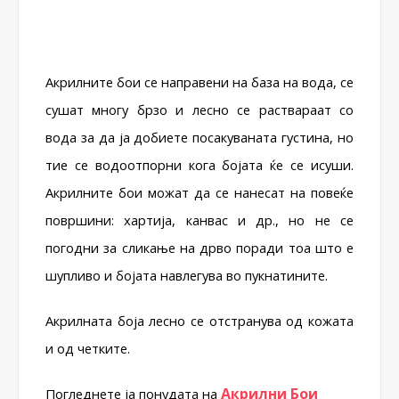
Акрилните бои се направени на база на вода, се
сушат многу брзо и лесно се раствараат со
вода за да ја добиете посакуваната густина, но
тие се водоотпорни кога бојата ќе се исуши.
Акрилните бои можат да се нанесат на повеќе
површини: хартија, канвас и др., но не се
погодни за сликање на дрво поради тоа што е
шупливо и бојата навлегува во пукнатините.
Акрилната боја лесно се отстранува од кожата
и од четките.
Акрилни Бои
Погледнете ја понудата на