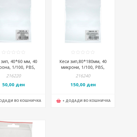
 зип, 40*60 мм, 40
Кеси зип,80*180мм, 40
рона, 1/100, PBS,
микрони, 1/100, PBS,
00PL-00 , 15071415-
1790100PL-00 , 15072415-
216220
216240
90
90
50,00 ден
150,00 ден
ДОДАДИ ВО КОШНИЧКА
+ ДОДАДИ ВО КОШНИЧКА