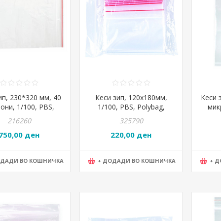
ип, 230*320 мм, 40
Кеси зип, 120x180мм,
Кеси 
они, 1/100, PBS,
1/100, PBS, Polybag,
мик
0PL-00 , 15077215-
15073815-90
17941
216260
325790
90
750,00 ден
220,00 ден
ОДАДИ ВО КОШНИЧКА
+ ДОДАДИ ВО КОШНИЧКА
+ 