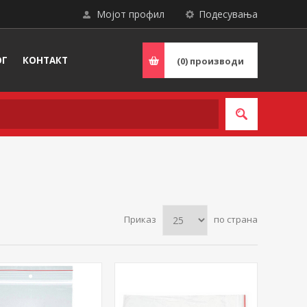
Мојот профил
Подесувања
ОГ
КОНТАКТ
(0)
производи
Приказ
по страна