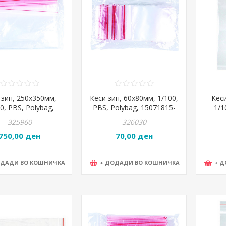
 зип, 250x350мм,
Кеси зип, 60x80мм, 1/100,
Кес
0, PBS, Polybag,
PBS, Polybag, 15071815-
1/1
15077615-90
90
325960
326030
750,00 ден
70,00 ден
ОДАДИ ВО КОШНИЧКА
+ ДОДАДИ ВО КОШНИЧКА
+ 