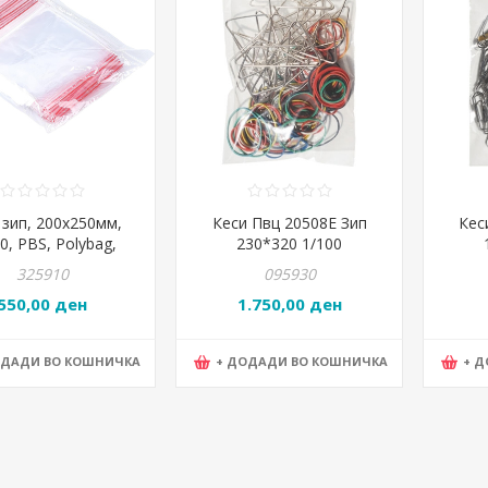
 зип, 200x250мм,
Кеси Пвц 20508Е Зип
Кес
0, PBS, Polybag,
230*320 1/100
15076215-90
325910
095930
550,00 ден
1.750,00 ден
ОДАДИ ВО КОШНИЧКА
+ ДОДАДИ ВО КОШНИЧКА
+ 