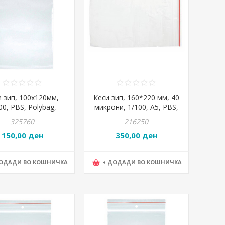
и зип, 100x120мм,
Кеси зип, 160*220 мм, 40
00, PBS, Polybag,
микрони, 1/100, A5, PBS,
15073015-90
1792100PL-00 , 15075415-
325760
216250
90
150,00 ден
350,00 ден
ДОДАДИ ВО КОШНИЧКА
+ ДОДАДИ ВО КОШНИЧКА