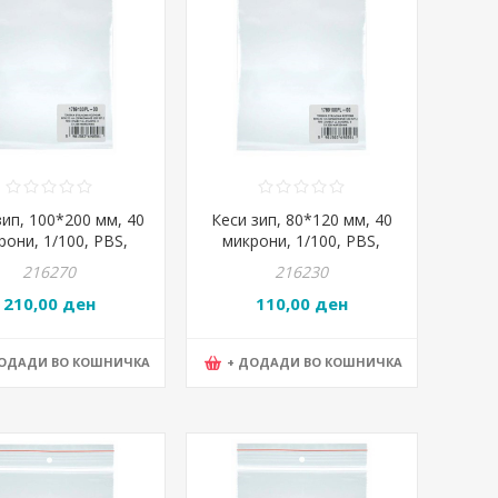
зип, 100*200 мм, 40
Кеси зип, 80*120 мм, 40
рони, 1/100, PBS,
микрони, 1/100, PBS,
00PL-00 , 15073415-
1789100PL-00 , 15072215-
216270
216230
90
90
210,00 ден
110,00 ден
ДОДАДИ ВО КОШНИЧКА
+ ДОДАДИ ВО КОШНИЧКА