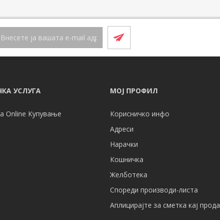
КА УСЛУГА
МОЈ ПРОФИЛ
а Online Купување
Корисничко инфо
Адреси
Нарачки
Кошничка
Желботека
Спореди производи-листа
Аплицирајте за сметка кај прод