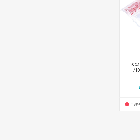
Кеси
1/10
+ Д