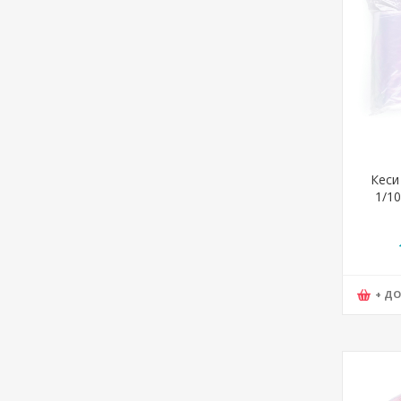
Кеси
1/10
+ Д