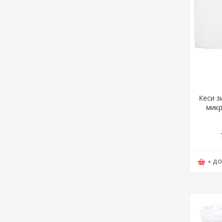
Кеси з
микр
179310
+ Д