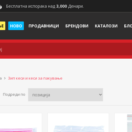
Бесплатна испорака над
3,000
Денари.
ЊЕ
НОВО
ПРОДАВНИЦИ
БРЕНДОВИ
КАТАЛОЗИ
БЛ
а
Зип кеси и кеси за пакување
Подреди по