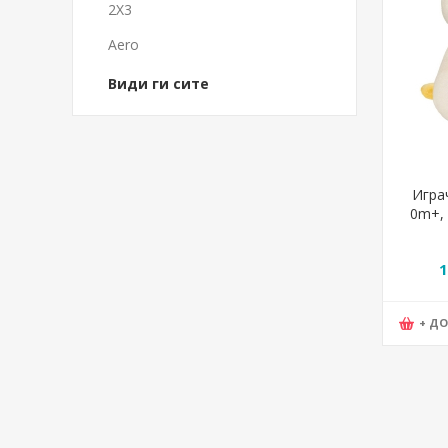
2X3
Aero
Види ги сите
Игра
0m+, N
39684,
1
+ Д