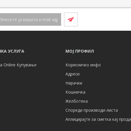
КА УСЛУГА
МОЈ ПРОФИЛ
а Online Купување
Корисничко инфо
Адреси
Нарачки
Кошничка
Желботека
Спореди производи-листа
Аплицирајте за сметка кај прод