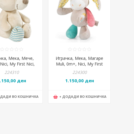
чка, Мека, Мече,
Играчка, Мека, Магаре
ici, My First Nici,
Muli, 0m+, Nici, My First
 12*24*10цм, Крем
Nici, 42070, 9.5*23*10цм,
224310
224300
Сива
.150,00 ден
1.150,00 ден
ОДАДИ ВО КОШНИЧКА
+ ДОДАДИ ВО КОШНИЧКА