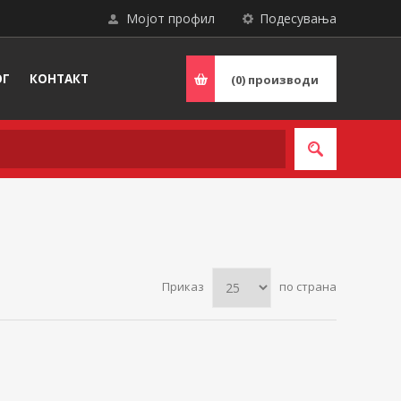
Мојот профил
Подесувања
ОГ
КОНТАКТ
(0)
производи
Приказ
по страна