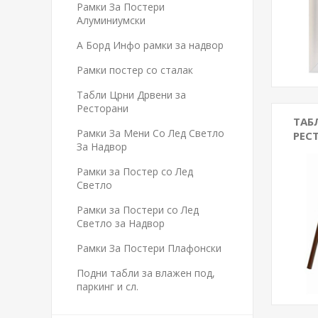
Рамки За Постери
Алуминиумски
А Борд Инфо рамки за надвор
Рамки постер со сталак
Табли Црни Дрвени за
Ресторани
ТАБ
Рамки За Мени Со Лед Светло
РЕС
За Надвор
Рамки за Постер со Лед
Светло
Рамки за Постери со Лед
Светло за Надвор
Рамки За Постери Плафонски
Подни табли за влажен под,
паркинг и сл.