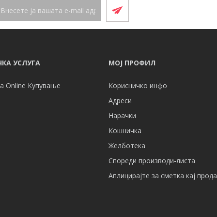
КА УСЛУГА
МОЈ ПРОФИЛ
а Online Купување
Корисничко инфо
Адреси
Нарачки
Кошничка
Желботека
Спореди производи-листа
Аплицирајте за сметка кај прод