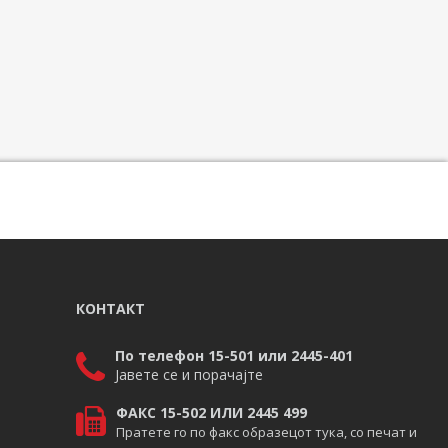
КОНТАКТ
По телефон 15-501 или 2445-401
Јавете се и порачајте
ФАКС 15-502 ИЛИ 2445 499
Пратете го по факс образецот тука, со печат и