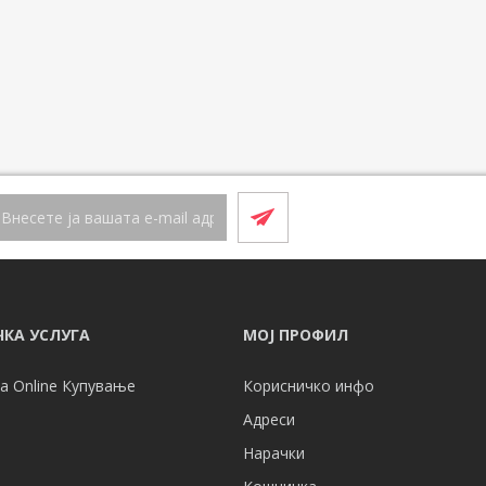
КА УСЛУГА
МОЈ ПРОФИЛ
а Online Купување
Корисничко инфо
Адреси
Нарачки