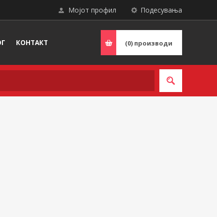
Мојот профил
Подесувања
ОГ
КОНТАКТ
(0)
производи