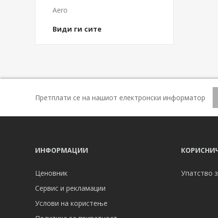
Aero
Види ги сите
Претплати се на нашиот електронски информатор
ИНФОРМАЦИИ
КОРИСНИЧ
Ценовник
Упатство з
Сервис и рекламации
Услови на користење