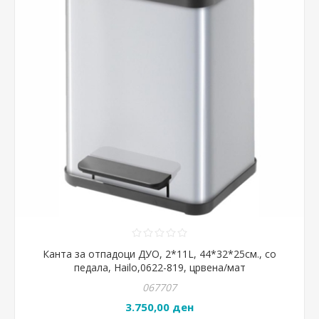
Канта за отпадоци ДУО, 2*11L, 44*32*25см., со
педала, Hailo,0622-819, црвена/мат
067707
3.750,00 ден