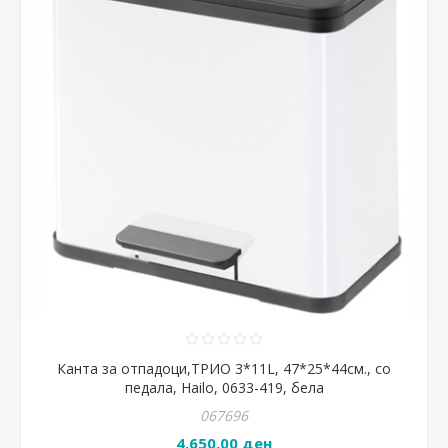
Канта за отпадоци,ТРИО 3*11L, 47*25*44см., со
педала, Hailo, 0633-419, бела
067696
4.650,00 ден