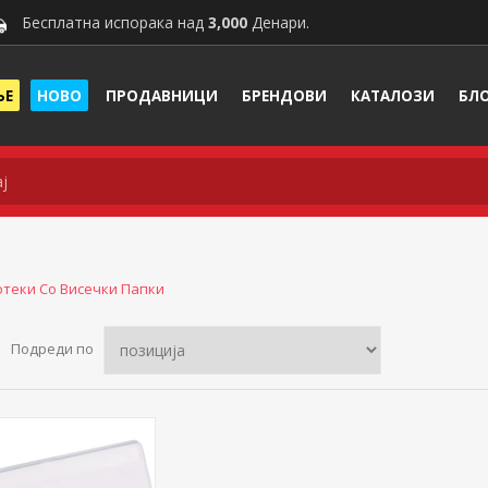
Бесплатна испорака над
3,000
Денари.
ЊЕ
НОВО
ПРОДАВНИЦИ
БРЕНДОВИ
КАТАЛОЗИ
БЛ
теки Со Висечки Папки
Подреди по