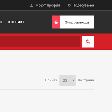
Мојот профил
Подесувања
ОГ
КОНТАКТ
(0)
производи
Приказ
по страна