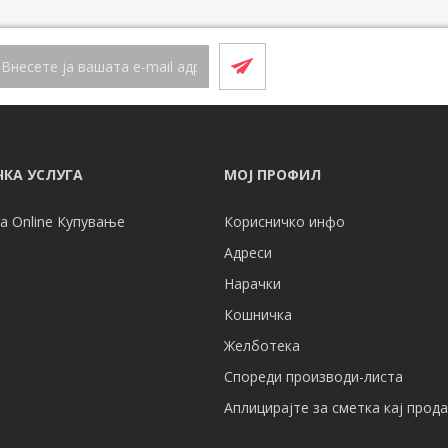
КА УСЛУГА
МОЈ ПРОФИЛ
а Online Купување
Корисничко инфо
Адреси
Нарачки
Кошничка
Желботека
Спореди производи-листа
Аплицирајте за сметка кај прод