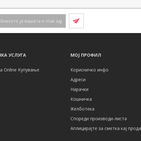
КА УСЛУГА
МОЈ ПРОФИЛ
а Online Купување
Корисничко инфо
Адреси
Нарачки
Кошничка
Желботека
Спореди производи-листа
Аплицирајте за сметка кај прод