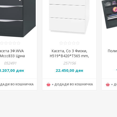
асета 3Ф.WVA
Касета, Со 3 Фиоки,
Поли
Мссс833 Црна
H519*B420*T565 mm,
Bisley, OBA59M2EEE696,
052491
257156
Бела
3.207,00 ден
22.450,00 ден
ОДАДИ ВО КОШНИЧКА
+ ДОДАДИ ВО КОШНИЧКА
+ 