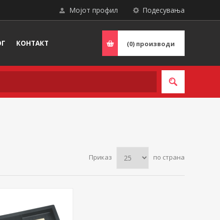
Мојот профил
Подесувања
ОГ
КОНТАКТ
(0)
производи
Приказ
по страна