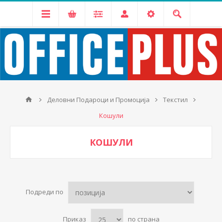
Деловни Подароци и Промоција
Текстил
Кошули
КОШУЛИ
Подреди по
Приказ
по страна