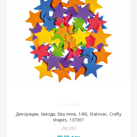
Декорации, Ѕвезди, Ева пена, 1/80, Statovac, Crafty
shapes, 137301
282350
90,00 ден