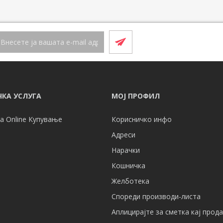
КА УСЛУГА
МОЈ ПРОФИЛ
а Online Купување
Корисничко инфо
Адреси
Нарачки
Кошничка
Желботека
Спореди производи-листа
Аплицирајте за сметка кај прод