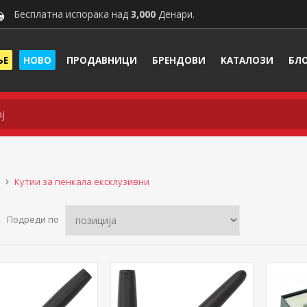
Бесплатна испорака над
3,000
Денари.
ЊЕ
НОВО
ПРОДАВНИЦИ
БРЕНДОВИ
КАТАЛОЗИ
БЛ
Кутии за пенкала ексклузивни
Подреди по