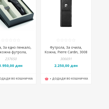
а, За едно пенкало,
Футрола, За очила,
 кожна футрола,
Кожна, Pierre Cardin, 3008
arker, P2019012
TILAK10, 5*15*2,5цм,
237650
306691
Црна
1.950,00 ден
2.250,00 ден
ДОДАДИ ВО КОШНИЧКА
+ ДОДАДИ ВО КОШНИЧКА