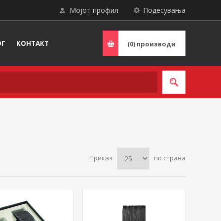
Мојот профил
Подесувања
ОГ
КОНТАКТ
(0)
производи
Приказ
по страна