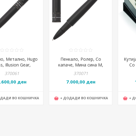
о, Метално, Hugo
Пенкало, Ролер, Со
Кутиј
s, Illusion Gear,
капаче, Мина сина М,
Со
V2124A, Црно
Hugo Boss, Illusion Gear,
P
370061
370071
HSV2125A, Црно
.600,00 ден
7.000,00 ден
ОДАДИ ВО КОШНИЧКА
+ ДОДАДИ ВО КОШНИЧКА
+ 