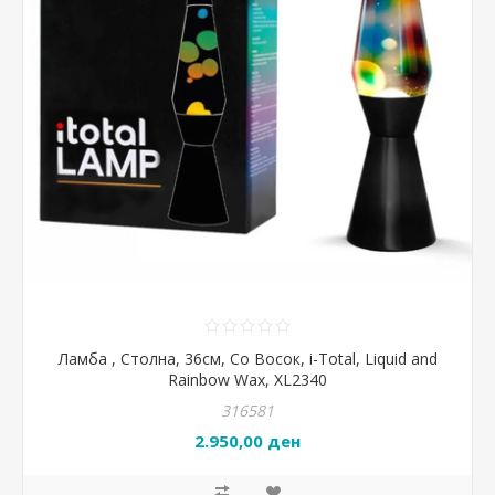
Ламба , Столна, 36см, Со Восок, i-Total, Liquid and
Rainbow Wax, XL2340
316581
2.950,00 ден