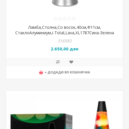
Ламба,Столна,Со восок,40см,Ф11см,
СтаклоАлуминиум,i-Total,Lava,XL1787Сина-Зелена
316583
2.650,00 ден
+ ДОДАДИ ВО КОШНИЧКА