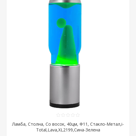
Ламба, Столна, Со восок, 40цм, Ф11, Стакло-Метал,i-
Total,Lava,XL2199,Сина-Зелена