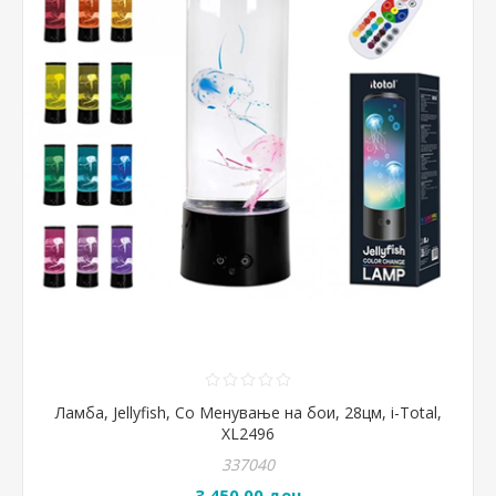
Ламба, Jellyfish, Со Менување на бои, 28цм, i-Total,
XL2496
337040
3.450,00 ден