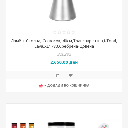
Ламба, Столна, Со восок, 40см,Транспарентна,i-Total,
Lava,XL1783,Сребрена-Црвена
320282
2.650,00 ден
+ ДОДАДИ ВО КОШНИЧКА