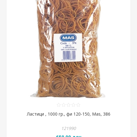
Ластици , 1000 гр., фи 120-150, Mas, 386
121990
650,00 ден