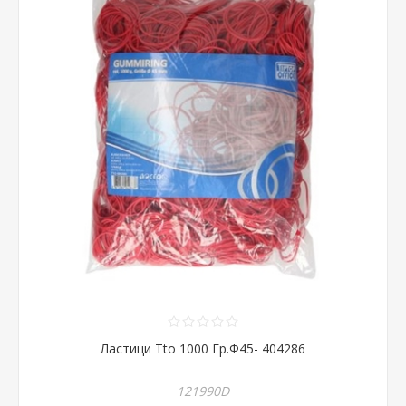
Ластици Tto 1000 Гр.Ф45- 404286
121990D