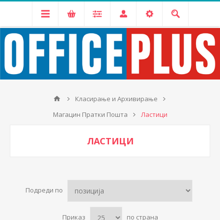
Класирање и Архивирање
Магацин Пратки Пошта
Ластици
ЛАСТИЦИ
Подреди по
Приказ
по страна