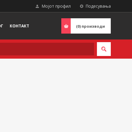
Мојот профил
Подесувања
ОГ
КОНТАКТ
(0)
производи