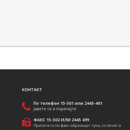
КОНТАКТ
По телефон 15-501 или 2445-401
Јавете се и порачајте
ФАКС 15-502 ИЛИ 2445 499
Пратете го по факс образецот тука, со печат и