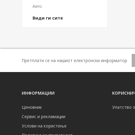
Aero
Види ги сите
Претплати се на нашиот електронски информатор
ИНФОРМАЦИИ
КОРИСНИЧ
Ценовник
Упатство з
Сервис и рекламации
Услови на користење