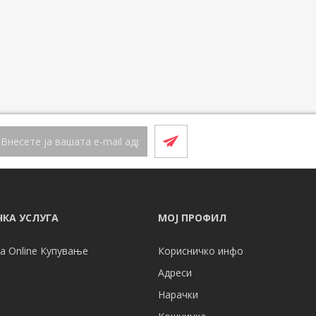
КА УСЛУГА
МОЈ ПРОФИЛ
а Online Купување
Корисничко инфо
Адреси
Нарачки