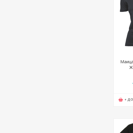
Маица
Ж
+ Д