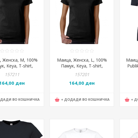
, Женска, M, 100%
Маица, Женска, L, 100%
Маица
к, Keya, T-shirt,
Памук, Keya, T-shirt,
Publi
50, 47*63*17цм,
WCS150, 50*65*18цм,
157211
157201
Црна
Црна
164,00 ден
164,00 ден
ОДАДИ ВО КОШНИЧКА
+ ДОДАДИ ВО КОШНИЧКА
+ 