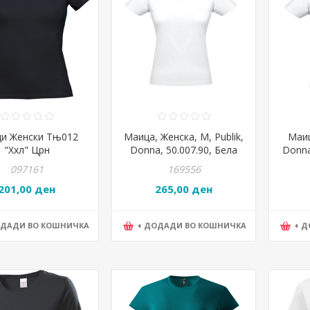
и Женски Тњ012
Маица, Женска, М, Publik,
Маиц
"Ххл" Црн
Donna, 50.007.90, Бела
Donna
097161
169556
201,00 ден
265,00 ден
ОДАДИ ВО КОШНИЧКА
+ ДОДАДИ ВО КОШНИЧКА
+ 