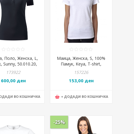
, Поло, Женска, L,
Маица, Женска, S, 100%
k, Sunny, 50.010.20,
Памук, Keya, T-shirt,
Сина
WCS150, 44*61*16цм,
173922
157226
Бела
600,00 ден
153,00 ден
ДОДАДИ ВО КОШНИЧКА
+ ДОДАДИ ВО КОШНИЧКА
-25%