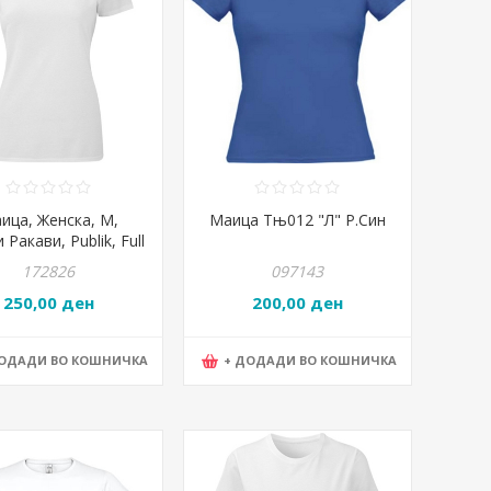
ица, Женска, M,
Маица Тњ012 "Л" Р.Син
 Ракави, Publik, Full
dy, 50.025.90, Бела
172826
097143
250,00 ден
200,00 ден
ДОДАДИ ВО КОШНИЧКА
+ ДОДАДИ ВО КОШНИЧКА