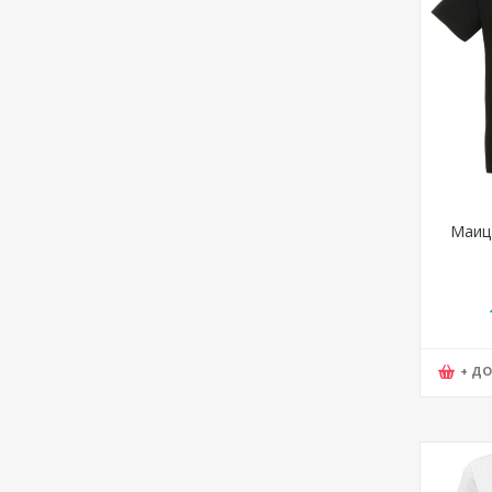
Маиц
+ Д