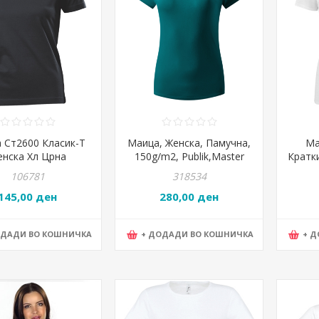
 Ст2600 Класик-Т
Маица, Женска, Памучна,
Ма
нска Хл Црна
150g/m2, Publik,Master
Кратки
Lady, 50.051.57-
Hd La
106781
318534
XXL,Петрол зелена
145,00 ден
280,00 ден
ОДАДИ ВО КОШНИЧКА
+ ДОДАДИ ВО КОШНИЧКА
+ 