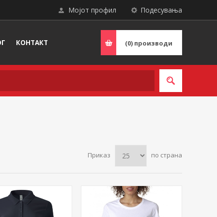
Мојот профил
Подесувања
ОГ
КОНТАКТ
(0)
производи
Приказ
по страна