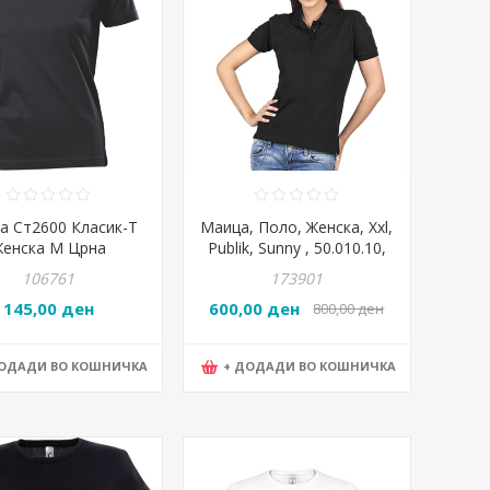
а Ст2600 Класик-Т
Маица, Поло, Женска, Xxl,
Женска М Црна
Publik, Sunny , 50.010.10,
Црна
106761
173901
145,00 ден
600,00 ден
800,00 ден
ДОДАДИ ВО КОШНИЧКА
+ ДОДАДИ ВО КОШНИЧКА