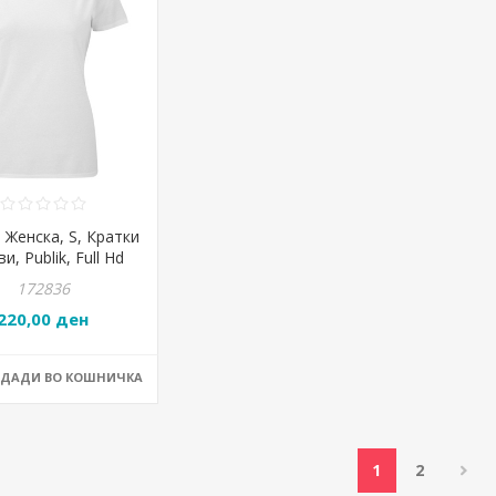
 Женска, S, Кратки
и, Publik, Full Hd
, 50.025.90, Бела
172836
220,00 ден
ОДАДИ ВО КОШНИЧКА
1
2