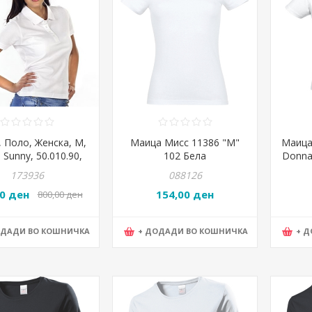
 Поло, Женска, М,
Маица Мисс 11386 "М"
Маица,
, Sunny, 50.010.90,
102 Бела
Donna,
Бела
173936
088126
00 ден
154,00 ден
800,00 ден
ОДАДИ ВО КОШНИЧКА
+ ДОДАДИ ВО КОШНИЧКА
+ 