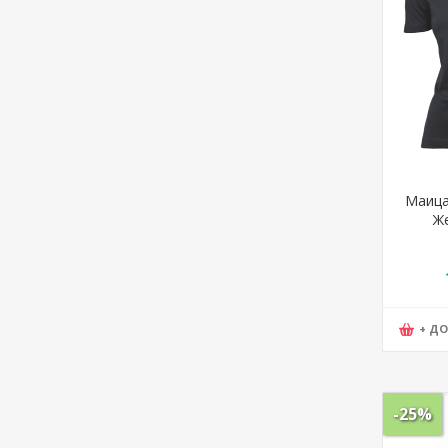
Маица
Же
+ Д
-25%