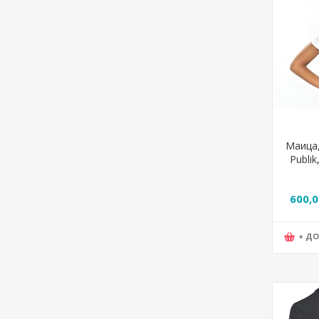
Маица,
Publik
600,
+ Д