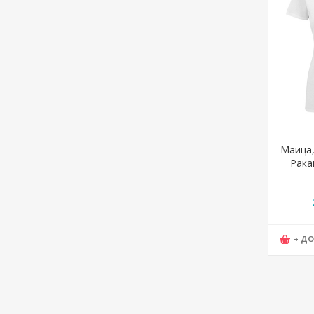
Маица,
Ракав
Lady
+ Д