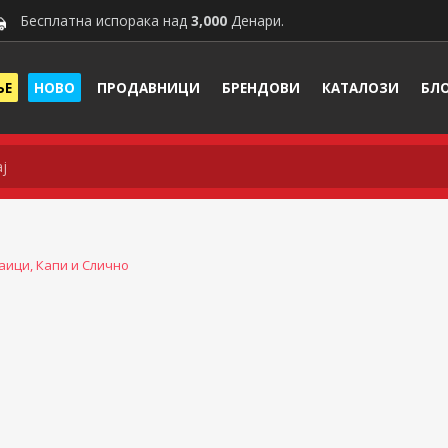
Бесплатна испорака над
3,000
Денари.
ЊЕ
НОВО
ПРОДАВНИЦИ
БРЕНДОВИ
КАТАЛОЗИ
БЛ
аици, Капи и Слично