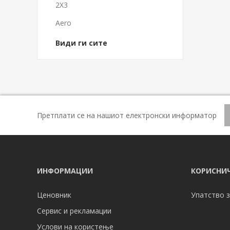
2X3
Aero
Види ги сите
Претплати се на нашиот електронски информатор
ИНФОРМАЦИИ
КОРИСНИЧ
Ценовник
Упатство з
Сервис и рекламации
Услови на користење