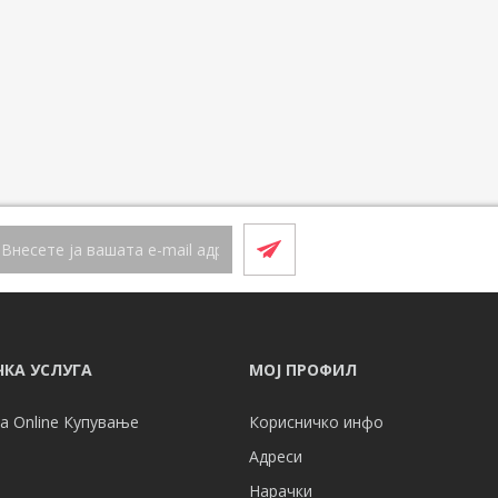
КА УСЛУГА
МОЈ ПРОФИЛ
а Online Купување
Корисничко инфо
Адреси
Нарачки