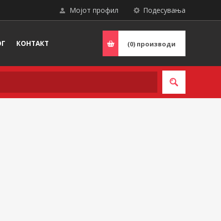
Мојот профил
Подесувања
ОГ
КОНТАКТ
(0)
производи