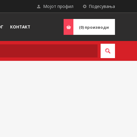
Мојот профил
Подесувања
ОГ
КОНТАКТ
(0)
производи