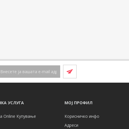
КА УСЛУГА
МОЈ ПРОФИЛ
а Online Купување
Корисничко инфо
Адреси