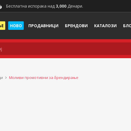
Бесплатна испорака над
3,000
Денари.
ЊЕ
НОВО
ПРОДАВНИЦИ
БРЕНДОВИ
КАТАЛОЗИ
БЛ
ди
Моливи промотивни за брендирање