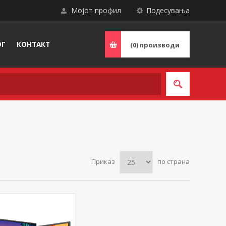
Мојот профил
Подесувања
ОГ
КОНТАКТ
(0)
производи
Приказ
по страна