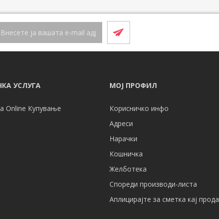
КА УСЛУГА
МОЈ ПРОФИЛ
а Online Купување
Корисничко инфо
Адреси
Нарачки
Кошничка
Желботека
Спореди производи-листа
Аплицирајте за сметка кај прод