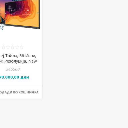
еј Табла, 86 Инчи,
4К Резолуција, New
, TT-8623QAS, Црна
345560
79.000,00 ден
ДОДАДИ ВО КОШНИЧКА