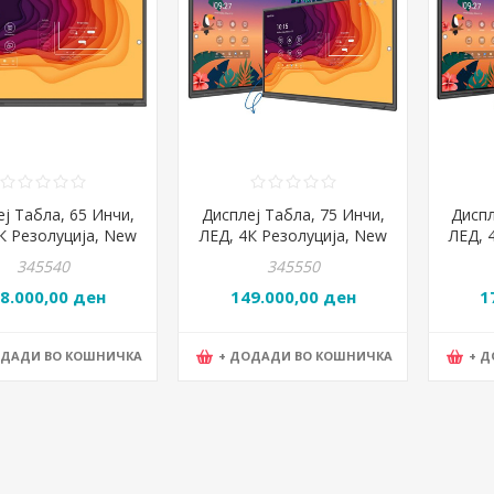
ј Табла, 65 Инчи,
Дисплеј Табла, 75 Инчи,
Диспл
К Резолуција, New
ЛЕД, 4К Резолуција, New
ЛЕД, 
 TT-6523QAS, Црна
Line, TT-7523QAS, Црна
Line
345540
345550
8.000,00 ден
149.000,00 ден
1
ОДАДИ ВО КОШНИЧКА
+ ДОДАДИ ВО КОШНИЧКА
+ 