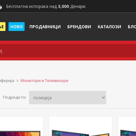
Бесплатна испорака над
3,000
Денари.
ЊЕ
НОВО
ПРОДАВНИЦИ
БРЕНДОВИ
КАТАЛОЗИ
БЛ
иферија
Монитори и Телевизори
Подреди по