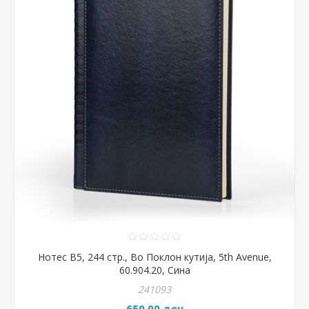
Нотес B5, 244 стр., Во Поклон кутија, 5th Avenue,
60.904.20, Сина
241093
650,00 ден