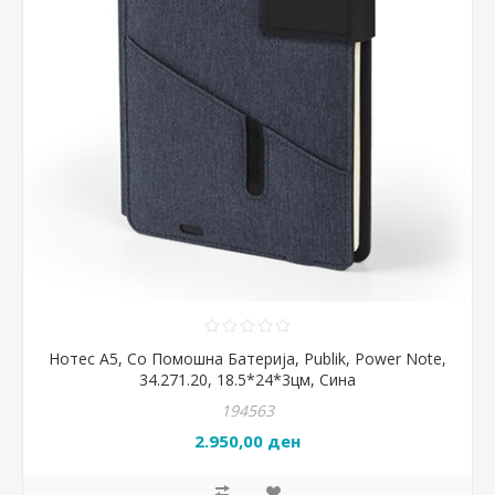
Нотес А5, Со Помошна Батерија, Publik, Power Note,
34.271.20, 18.5*24*3цм, Сина
194563
2.950,00 ден