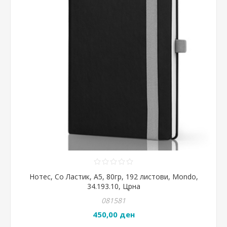
Нотес, Со Ластик, A5, 80гр, 192 листови, Mondo,
34.193.10, Црна
081581
450,00 ден