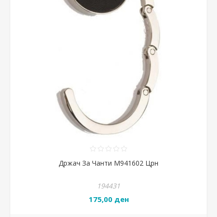
Држач За Чанти М941602 Црн
194431
175,00 ден