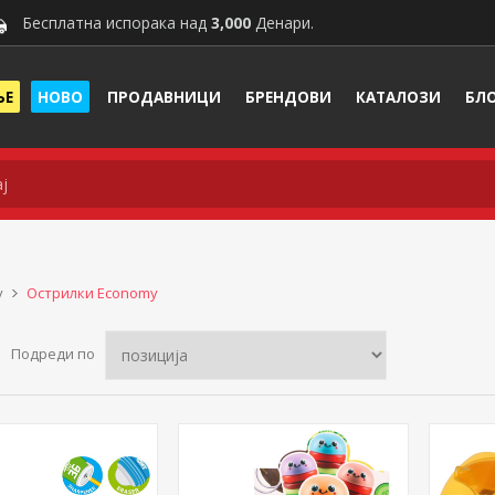
Бесплатна испорака над
3,000
Денари.
ЊЕ
НОВО
ПРОДАВНИЦИ
БРЕНДОВИ
КАТАЛОЗИ
БЛ
y
Острилки Economy
Подреди по