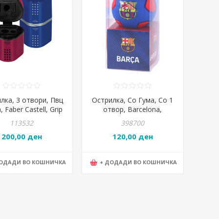
лка, 3 отвори, Пвц
Острилка, Со Гума, Со 1
, Faber Castell, Grip
отвор, Barcelona,
, 183801, Црвена и
Statovac, Tava, 306392
113532
398700
Сина
200,00 ден
120,00 ден
ДОДАДИ ВО КОШНИЧКА
+ ДОДАДИ ВО КОШНИЧКА