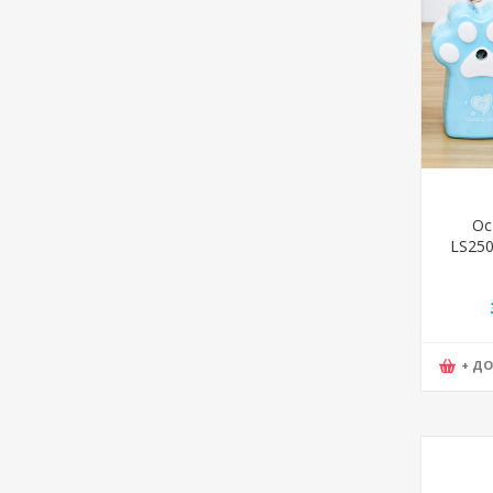
Ос
LS250
+ Д