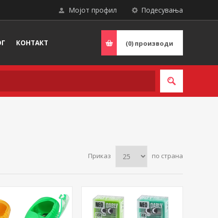
Мојот профил
Подесувања
ОГ
КОНТАКТ
(0)
производи
Приказ
по страна