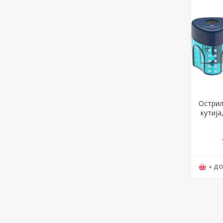
Острил
кутија,
mini,
+ Д