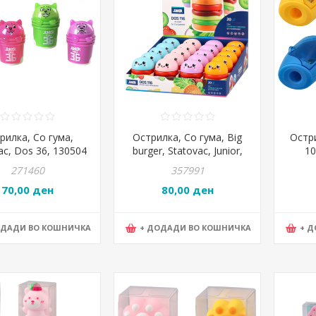
рилка, Со гума,
Острилка, Со гума, Big
Остри
ac, Dos 36, 130504
burger, Statovac, Junior,
10
Dos 116, 130509, Микс
271460
357991
бои
70,00 ден
80,00 ден
ОДАДИ ВО КОШНИЧКА
+ ДОДАДИ ВО КОШНИЧКА
+ 