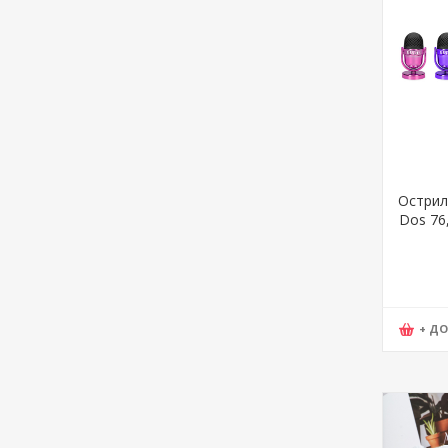
Острилк
Dos 76
+ Д