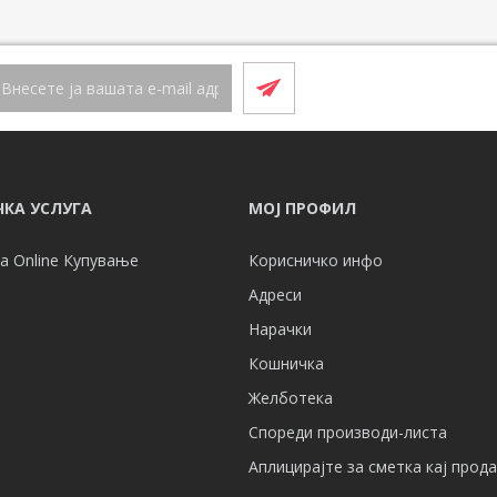
КА УСЛУГА
МОЈ ПРОФИЛ
а Online Купување
Корисничко инфо
Адреси
Нарачки
Кошничка
Желботека
Спореди производи-листа
Аплицирајте за сметка кај прод