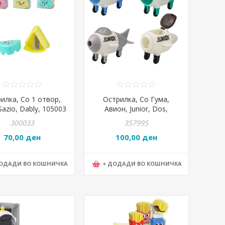
илка, Со 1 отвор,
Острилка, Со Гума,
Sazio, Dably, 105003
Авион, Junior, Dos,
130511, Микс
300033
357995
70,00 ден
100,00 ден
ДОДАДИ ВО КОШНИЧКА
+ ДОДАДИ ВО КОШНИЧКА