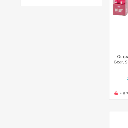
Остри
Bear, S
+ Д