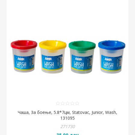
Чаша, За боење, 5.8*7цм, Statovac, Junior, Wash,
131095
271730
35,00 ден