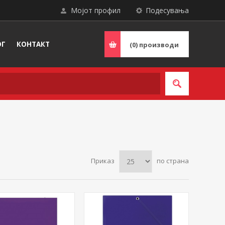
Мојот профил
Подесувања
ОГ
КОНТАКТ
(0)
производи
Приказ
по страна