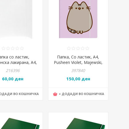
апка со ластик,
Папка, Со ластик, А4,
нска лакирана, А4,
Pusheen Violet, Majewski,
., PBS, 21191131-14,
TO-TZG-9544-XXX-PUSH-
216396
397840
Бела
PC, 9544
60,00 ден
150,00 ден
ДОДАДИ ВО КОШНИЧКА
+ ДОДАДИ ВО КОШНИЧКА