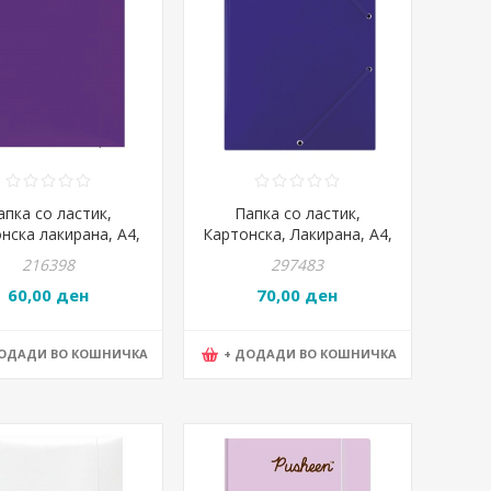
апка со ластик,
Папка со ластик,
нска лакирана, А4,
Картонска, Лакирана, А4,
., PBS, 21191131-09,
3 клапи,
216398
297483
Виолетова
PBS,Donau,FEP10G,23,2*32
60,00 ден
70,00 ден
Сина
ДОДАДИ ВО КОШНИЧКА
+ ДОДАДИ ВО КОШНИЧКА