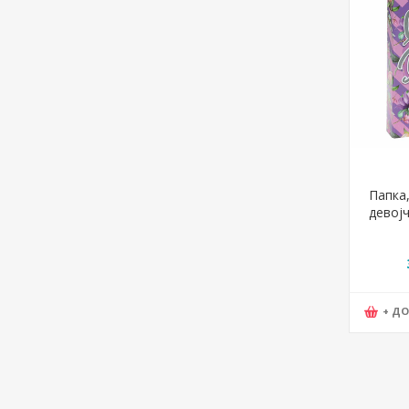
Папка,
девојч
13183
+ Д