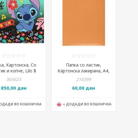
ка, Картонска, Со
Папка со ластик,
ик и копче, Lilo $
Картонска лакирана, А4,
Stitch,Mjw,
300 гр., PBS, 21191131-
365623
216399
903235686535,
07,КЛЕО,Портокал
850,00 ден
60,00 ден
32*25*9цм
ДОДАДИ ВО КОШНИЧКА
+ ДОДАДИ ВО КОШНИЧКА