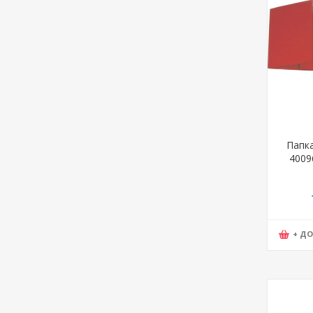
Папка
4009
Карт
+ Д