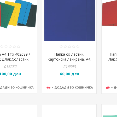
 А4 Тто 402689 /
Папка со ластик,
Пап
62 Лак.Соластик.
Картонска лакирана, А4,
Лак.
он 600Гр. Црвена
300 гр., PBS, 21191131-01,
016232
216393
КЛЕО, Сина
100,00 ден
60,00 ден
ОДАДИ ВО КОШНИЧКА
+ ДОДАДИ ВО КОШНИЧКА
+ 