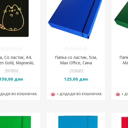
а, Со ластик, А4,
Папка со ластик, 5см,
Папк
n Gold, Majewski,
Max Office, Сина
Ma
G-5171-XXX-PUSH-
397850
253683
PC, 5171
150,00 ден
125,00 ден
ОДАДИ ВО КОШНИЧКА
+ ДОДАДИ ВО КОШНИЧКА
+ 