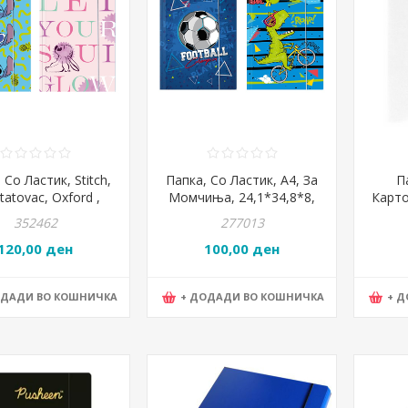
 Со Ластик, Stitch,
Папка, Со Ластик, А4, За
П
tatovac, Oxford ,
Момчиња, 24,1*34,8*8,
Карто
325280
Junior, Oxford, 131810
300 гр
352462
277013
120,00 ден
100,00 ден
ОДАДИ ВО КОШНИЧКА
+ ДОДАДИ ВО КОШНИЧКА
+ 