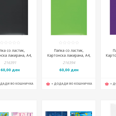
пка со ластик,
Папка со ластик,
П
ска лакирана, А4,
Картонска лакирана, А4,
Карто
, PBS, 21191131-05,
300 гр., PBS, 21191131-02,
300 гр
216391
216394
Црна
КЛЕО, Зелена
60,00 ден
60,00 ден
ОДАДИ ВО КОШНИЧКА
+ ДОДАДИ ВО КОШНИЧКА
+ 