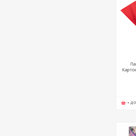
Па
Картон
цм 
02
+ Д