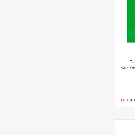
Па
Картон
Lioner
+ Д