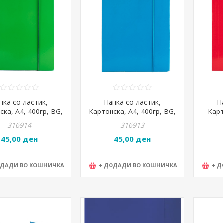
пка со ластик,
Папка со ластик,
П
ска, А4, 400гр, BG,
Картонска, А4, 400гр, BG,
Карт
, 02238093, Зелена
Lioner, 02238094, Сина
BG, 
316914
316913
45,00 ден
45,00 ден
ОДАДИ ВО КОШНИЧКА
+ ДОДАДИ ВО КОШНИЧКА
+ 