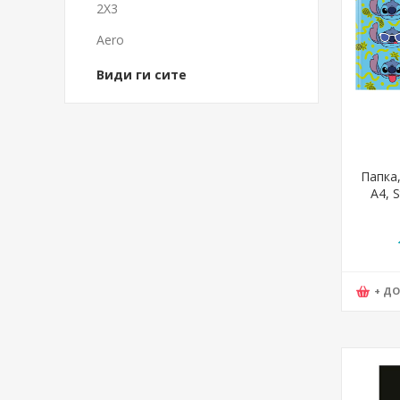
2X3
Aero
Види ги сите
Папка,
А4, S
+ Д