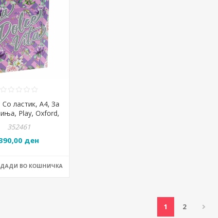
 Со ластик, А4, За
иња, Play, Oxford,
1, 24,5*31,4*4цм
352461
390,00 ден
ОДАДИ ВО КОШНИЧКА
1
2