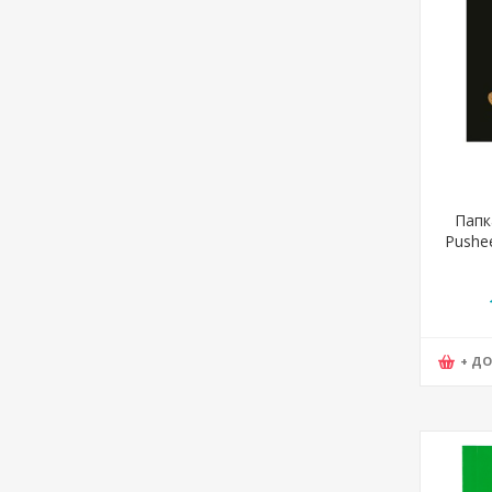
Папк
Pushee
TO-TZ
+ Д