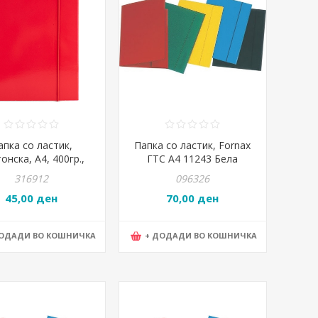
апка со ластик,
Папка со ластик, Fornax
онска, А4, 400гр.,
ГТС А4 11243 Бела
Lioner, 02238091,A
316912
096326
052 RD Црвена
45,00 ден
70,00 ден
ДОДАДИ ВО КОШНИЧКА
+ ДОДАДИ ВО КОШНИЧКА