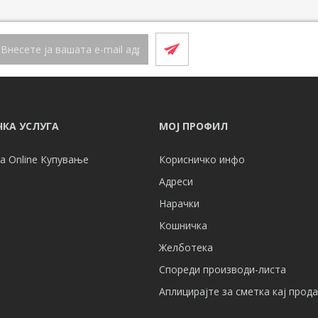
КА УСЛУГА
МОЈ ПРОФИЛ
а Online Купување
Корисничко инфо
Адреси
Нарачки
Кошничка
Желботека
Спореди производи-листа
Аплицирајте за сметка кај прод