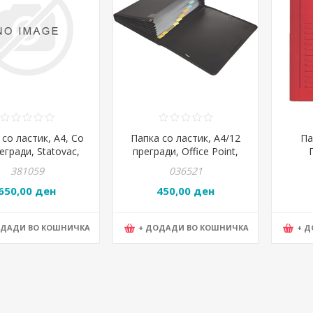
со ластик, А4, Со
Папка со ластик, А4/12
Па
егради, Statovac,
прегради, Office Point,
o time, 480911,
3946500-09, Црна
381059
036521
Портокалова
650,00 ден
450,00 ден
ОДАДИ ВО КОШНИЧКА
+ ДОДАДИ ВО КОШНИЧКА
+ 