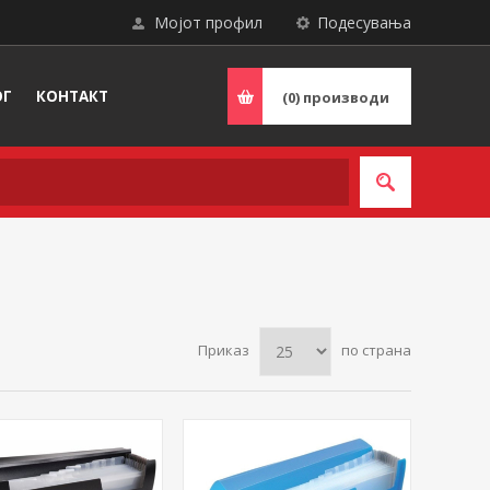
Мојот профил
Подесувања
ОГ
КОНТАКТ
(0)
производи
Приказ
по страна