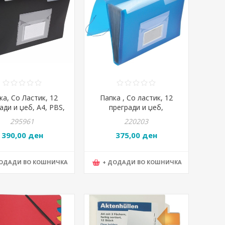
ка, Со Ластик, 12
Папка , Со ластик, 12
ади и џеб, А4, PBS,
прегради и џеб,
onnect, KF01276,
330*240*30 мм., PBS,
295961
220203
Црна
KF02479, Сина
390,00 ден
375,00 ден
ДОДАДИ ВО КОШНИЧКА
+ ДОДАДИ ВО КОШНИЧКА