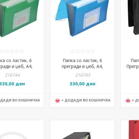
ка со ластик, 6
Папка со ластик, 6
Пап
гради и џеб, А4,
прегради и џеб, А4,
Прегр
240*30 мм., PBS,
330*240*30 мм., PBS,
Q-C
216744
216743
16599, Зелена
KF16598, Сина
330,00 ден
330,00 ден
ОДАДИ ВО КОШНИЧКА
+ ДОДАДИ ВО КОШНИЧКА
+ 