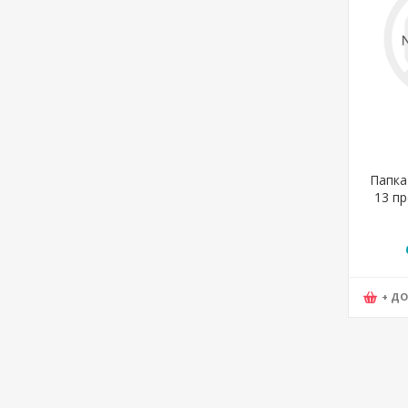
Папка 
13 пр
Bir
+ Д