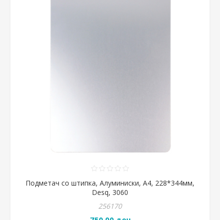
Подметач со штипка, Алуминиски, А4, 228*344мм,
Desq, 3060
256170
750,00 ден