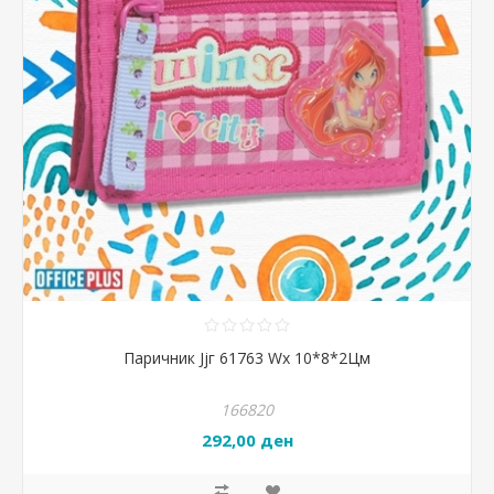
Паричник Јјг 61763 Wx 10*8*2Цм
166820
292,00 ден