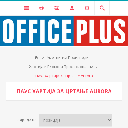
Уметнички Производи
Хартија и Блокови Професионални
Паус Хартија За Цртање Aurora
ПАУС ХАРТИЈА ЗА ЦРТАЊЕ AURORA
Подреди по