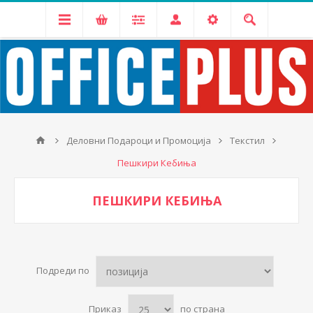
Деловни Подароци и Промоција
Текстил
Пешкири Кебиња
ПЕШКИРИ КЕБИЊА
Подреди по
Приказ
по страна