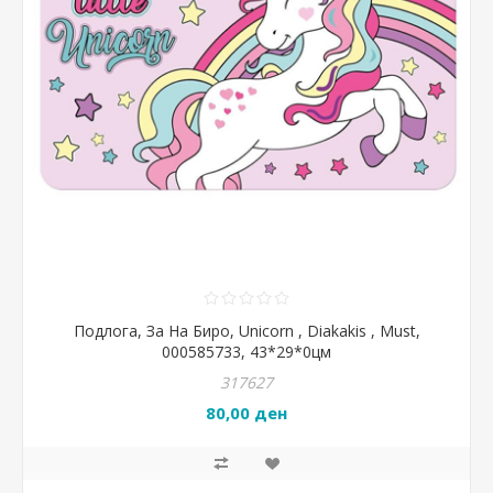
Подлога, За На Биро, Unicorn , Diakakis , Must,
000585733, 43*29*0цм
317627
80,00 ден