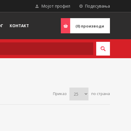
Мојот профил
Подесувања
ОГ
КОНТАКТ
(0)
производи
Приказ
по страна