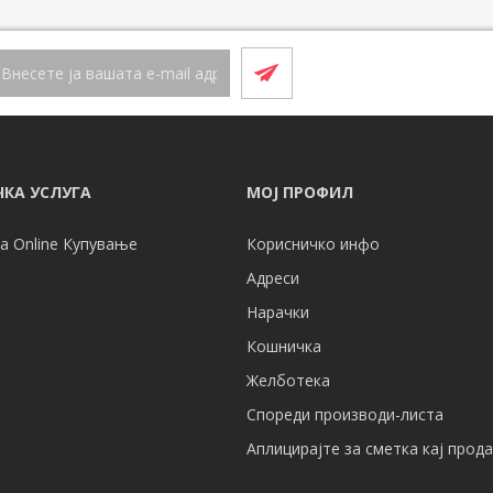
КА УСЛУГА
МОЈ ПРОФИЛ
а Online Купување
Корисничко инфо
Адреси
Нарачки
Кошничка
Желботека
Спореди производи-листа
Аплицирајте за сметка кај прод