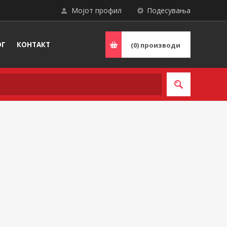
Мојот профил
Подесувања
ОГ
КОНТАКТ
(0)
производи