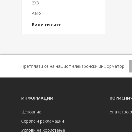
2X3
Aero
Види ги сите
Претплати се на нашиот електронски информатор
ИНФОРМАЦИИ
КОРИСНИЧ
Ценовник
Упатство з
Сервис и рекламации
Услови на користење