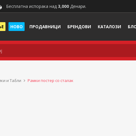
Бесплатна испорака над
3,000
Денари.
ЊЕ
НОВО
ПРОДАВНИЦИ
БРЕНДОВИ
КАТАЛОЗИ
БЛ
ки и Табли
Рамки постер со сталак