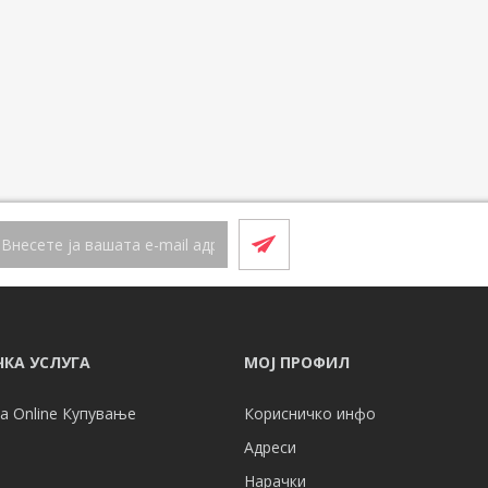
КА УСЛУГА
МОЈ ПРОФИЛ
а Online Купување
Корисничко инфо
Адреси
Нарачки