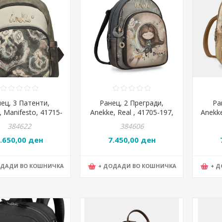
ец, 3 Патенти,
Ранец, 2 Прегради,
Ра
, Manifesto, 41715-
Anekke, Real , 41705-197,
Anekk
3, 28*29*14цм
25*30*11цм
1
384622
384606
.650,00 ден
7.450,00 ден
ОДАДИ ВО КОШНИЧКА
+ ДОДАДИ ВО КОШНИЧКА
+ 