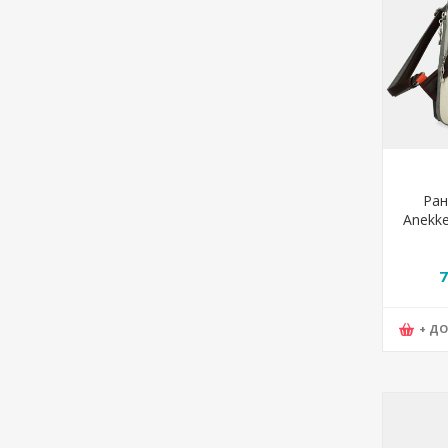
Ран
Anekke
04
7
+ Д