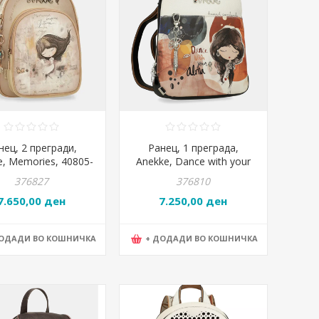
нец, 2 прегради,
Ранец, 1 преграда,
e, Memories, 40805-
Anekke, Dance with your
97, 24*30*7цм
Alma, 40705-055,
376827
376810
26*30*8цм
7.650,00 ден
7.250,00 ден
ДОДАДИ ВО КОШНИЧКА
+ ДОДАДИ ВО КОШНИЧКА