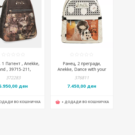
 1 Патент , Anekke,
Ранец, 2 прегради,
nd , 39715-211,
Anekke, Dance with your
25*30*9цм
Alma, 40705-246,
372283
376811
26*30*9цм
6.950,00 ден
7.450,00 ден
ДОДАДИ ВО КОШНИЧКА
+ ДОДАДИ ВО КОШНИЧКА