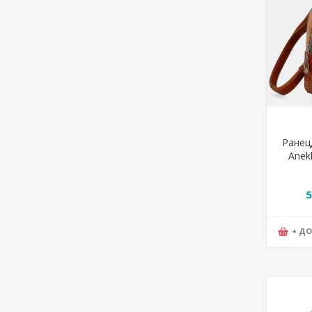
Ранец,
Anek
Cam
5
+ Д