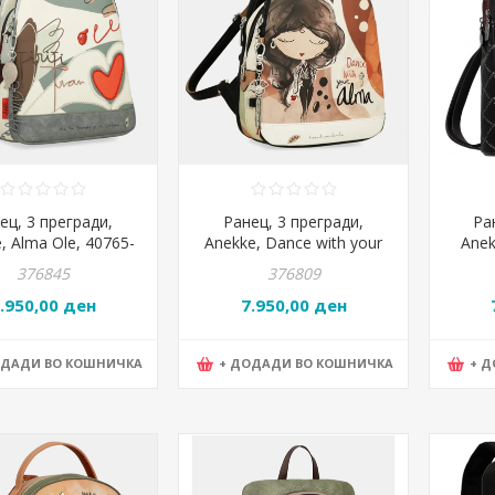
ец, 3 прегради,
Ранец, 3 прегради,
Ра
, Alma Ole, 40765-
Anekke, Dance with your
Anek
4, 24*30*12цм
Alma, 40705-044,
4180
376845
376809
24*30*12цм
.950,00 ден
7.950,00 ден
ОДАДИ ВО КОШНИЧКА
+ ДОДАДИ ВО КОШНИЧКА
+ 