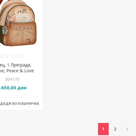
ец, 1 Преграда,
ke, Peace & Love
wers, 38835-071,
364170
23*28*13цм
.650,00 ден
ОДАДИ ВО КОШНИЧКА
1
2