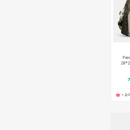
Ран
28*2
Mu
7
+ Д