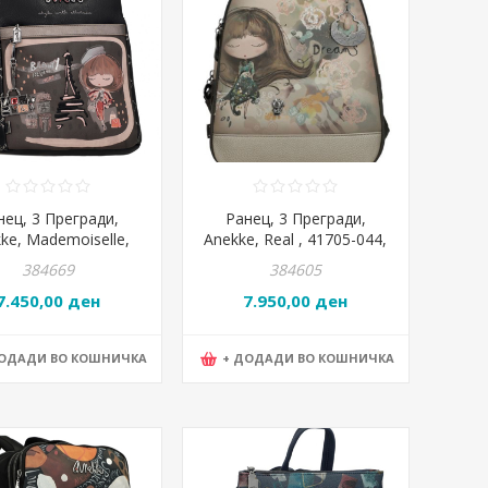
нец, 3 Прегради,
Ранец, 3 Прегради,
ke, Mademoiselle,
Anekke, Real , 41705-044,
5-073, 29*32*13цм
24*30*12цм
384669
384605
7.450,00 ден
7.950,00 ден
ДОДАДИ ВО КОШНИЧКА
+ ДОДАДИ ВО КОШНИЧКА