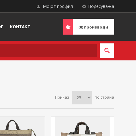
Мојот профил
Подесувања
ОГ
КОНТАКТ
(0)
производи
Приказ
по страна