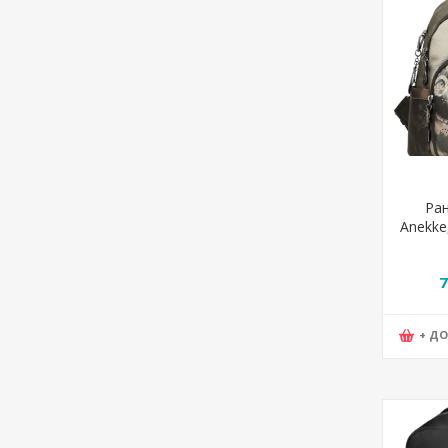
Ран
Anekke
21
7
+ Д