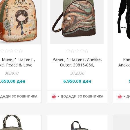
 Мини, 1 Патент ,
Ранец, 1 Патент, Anekke,
Ран
ke, Peace & Love
Outer, 39815-066,
Anekk
el, 38805-188,
28*30*13цм
363970
372336
19*23*8цм
.650,00 ден
6.950,00 ден
ОДАДИ ВО КОШНИЧКА
+ ДОДАДИ ВО КОШНИЧКА
+ 