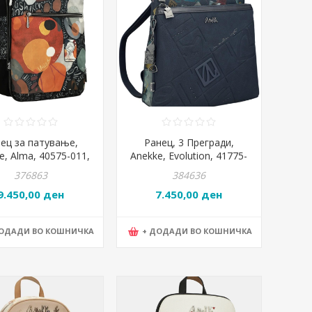
ец за патување,
Ранец, 3 Прегради,
e, Alma, 40575-011,
Anekke, Evolution, 41775-
29*41,5*15цм
233, 29*27*11цм
376863
384636
9.450,00 ден
7.450,00 ден
ДОДАДИ ВО КОШНИЧКА
+ ДОДАДИ ВО КОШНИЧКА