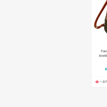
Ран
Anek
Flo
6
+ Д