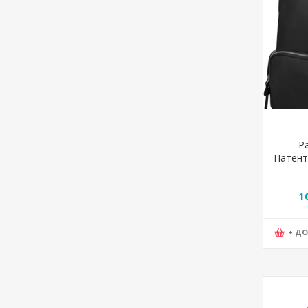
Р
Патенти
kariss
1
+ Д