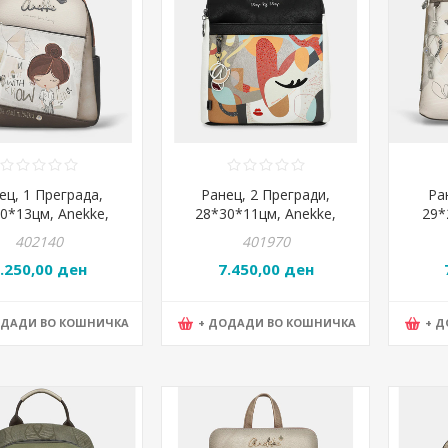
ец, 1 Преграда,
Ранец, 2 Прегради,
Ра
0*13цм, Anekke,
28*30*11цм, Anekke,
29*
hia, 42805-259
Eikon, 42755-073
So
402140
401970
.250,00 ден
7.450,00 ден
ОДАДИ ВО КОШНИЧКА
+ ДОДАДИ ВО КОШНИЧКА
+ 