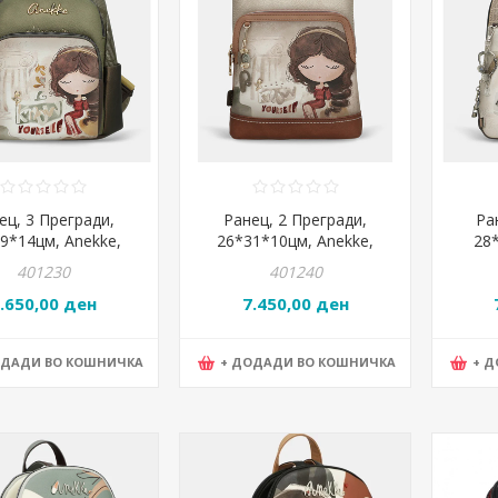
ец, 3 Прегради,
Ранец, 2 Прегради,
Ра
9*14цм, Anekke,
26*31*10цм, Anekke,
28
se, 42705-213
Muse, 42705-275
So
401230
401240
.650,00 ден
7.450,00 ден
ОДАДИ ВО КОШНИЧКА
+ ДОДАДИ ВО КОШНИЧКА
+ 