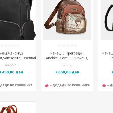
анец,Женски,2
Ранец, 3 Прегради ,
Ранец,
,Samsonite,Essentially
Anekke, Core, 39805-213,
La
a,142801/1041,26,5*35*12,Црна
28*29*14цм
300991
372320
0.450,00 ден
7.650,00 ден
ОДАДИ ВО КОШНИЧКА
+ ДОДАДИ ВО КОШНИЧКА
+ 