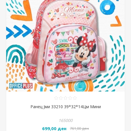
Ранец Јми 33210 39*32*14Цм Мини
165000
699,00 ден
761,00 ден