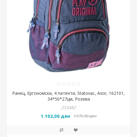
Ранец, Ергономски, 4 патенти, Statovac, Axor, 162101,
34*50*27цм, Розева
233482
1.102,00 ден
1.575,00 ден