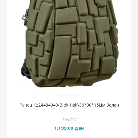
Ранец Kz24484049-Blok Half-36*30*15Цм Зелен
156214
1.199,00 ден