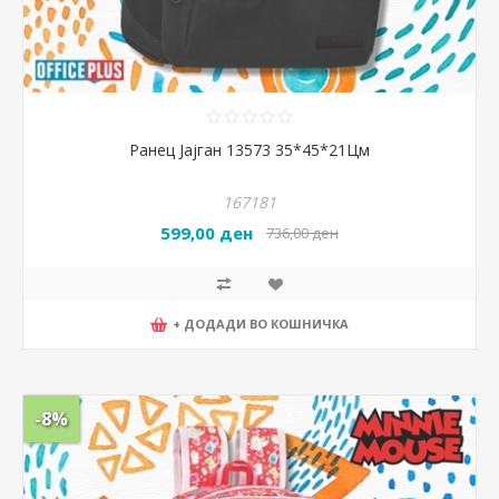
Ранец Јајган 13573 35*45*21Цм
167181
599,00 ден
736,00 ден
+ ДОДАДИ ВО КОШНИЧКА
-8%