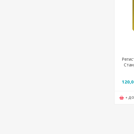
Регис
Стан
Arak 
120,
+ Д