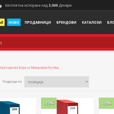
Бесплатна испорака над
3,000
Денари.
ЊЕ
НОВО
ПРОДАВНИЦИ
БРЕНДОВИ
КАТАЛОЗИ
БЛ
тратори во Боја со Микровал Кутија
Подреди по
-20%
-20%