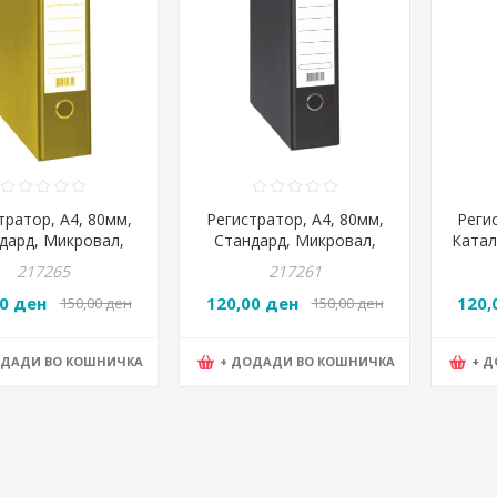
тратор, А4, 80мм,
Регистратор, А4, 80мм,
Реги
дард, Микровал,
Стандард, Микровал,
Катал
Graf, Max Office,
Arak Graf, Max Office,
Graf,
217265
217261
Жолта
Црна
00 ден
120,00 ден
120,
150,00 ден
150,00 ден
ОДАДИ ВО КОШНИЧКА
+ ДОДАДИ ВО КОШНИЧКА
+ 