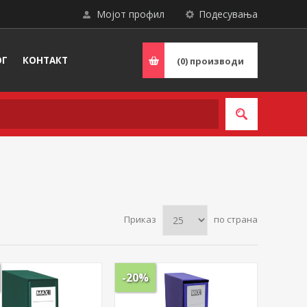
Мојот профил
Подесувања
ОГ
КОНТАКТ
(0)
производи
Приказ
по страна
-20%