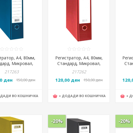
тратор, А4, 80мм,
Регистратор, А4, 80мм,
Реги
дард, Микровал,
Стандард, Микровал,
Ста
Graf, Max Office,
Arak Graf, Max Office,
Arak
217263
217262
Сина
Црвена
00 ден
120,00 ден
120,
150,00 ден
150,00 ден
ОДАДИ ВО КОШНИЧКА
+ ДОДАДИ ВО КОШНИЧКА
+ 
-20%
-20%