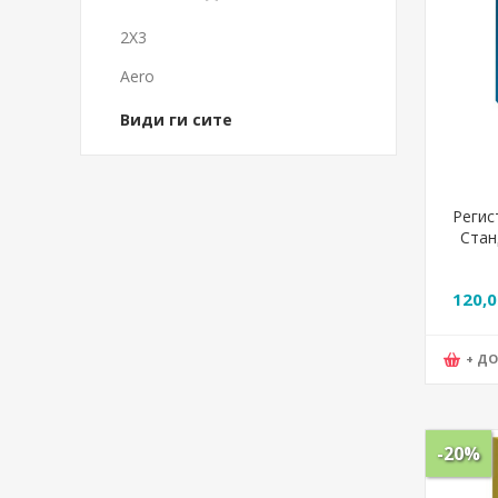
2X3
Aero
Види ги сите
Регис
Стан
Arak 
120,
+ Д
-20%