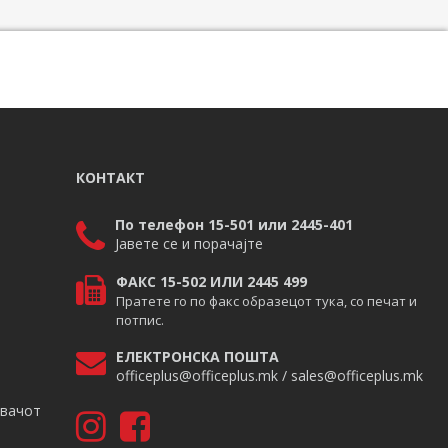
КОНТАКТ
По телефон 15-501 или 2445-401
Јавете се и порачајте
ФАКС 15-502 ИЛИ 2445 499
Пратете го по факс образецот тука, со печат и
потпис.
ЕЛЕКТРОНСКА ПОШТА
officeplus@officeplus.mk / sales@officeplus.mk
авачот