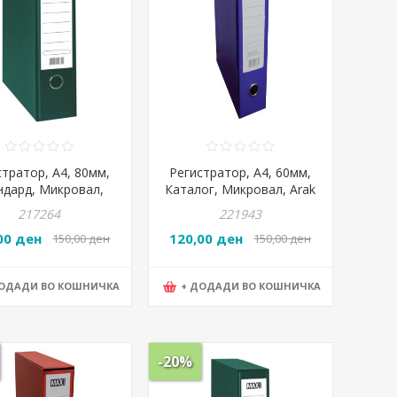
стратор, А4, 80мм,
Регистратор, А4, 60мм,
ндард, Микровал,
Каталог, Микровал, Arak
 Graf, Max Office,
Graf, Max Office, Сина
217264
221943
Зелена
00 ден
120,00 ден
150,00 ден
150,00 ден
ДОДАДИ ВО КОШНИЧКА
+ ДОДАДИ ВО КОШНИЧКА
-20%