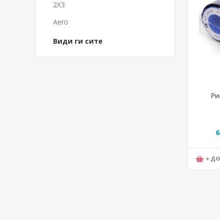
2X3
Aero
Види ги сите
Ри
6
+ Д