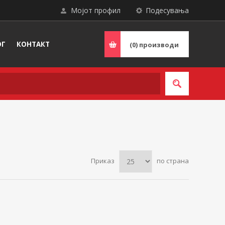
Мојот профил
Подесувања
ОГ
КОНТАКТ
(0)
производи
Приказ
по страна