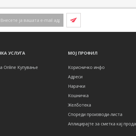
КА УСЛУГА
МОЈ ПРОФИЛ
а Online Купување
Корисничко инфо
Адреси
Нарачки
Кошничка
Желботека
Спореди производи-листа
Аплицирајте за сметка кај прод