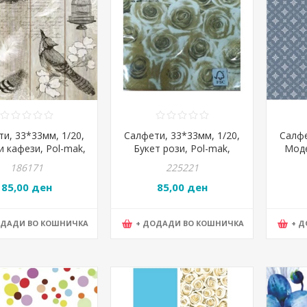
и, 33*33мм, 1/20,
Салфети, 33*33мм, 1/20,
Салфе
и кафези, Pol-mak,
Букет рози, Pol-mak,
Моде
y, SDOG 0167 01
Maki, SLOG 0318 01,
Maki,
186171
225221
бели-златни
85,00 ден
85,00 ден
ОДАДИ ВО КОШНИЧКА
+ ДОДАДИ ВО КОШНИЧКА
+ 