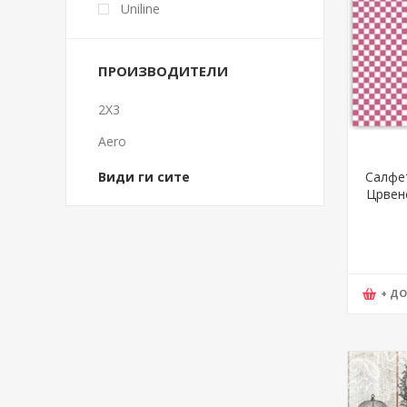
Uniline
ПРОИЗВОДИТЕЛИ
2X3
Aero
Види ги сите
Салфет
Црвено
mak, D
+ Д