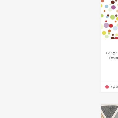
Салфет
Точки
mak
+ Д