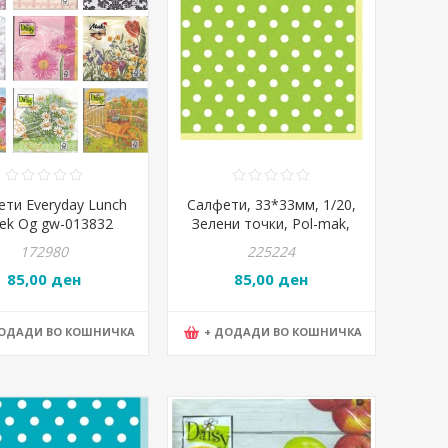
ти Everyday Lunch
Салфети, 33*33мм, 1/20,
Sek Og gw-013832
Зелени точки, Pol-mak,
Maki, Slog 0383 02
172980
225224
85,00 ден
85,00 ден
ДОДАДИ ВО КОШНИЧКА
+ ДОДАДИ ВО КОШНИЧКА