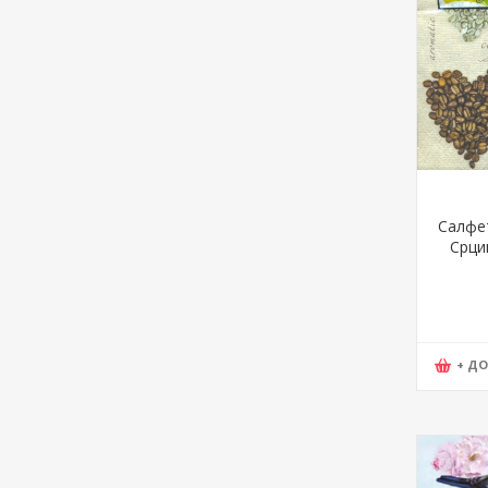
Салфет
Срци
mak, D
+ Д