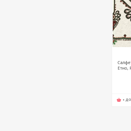
Салфет
Етно, 
+ Д