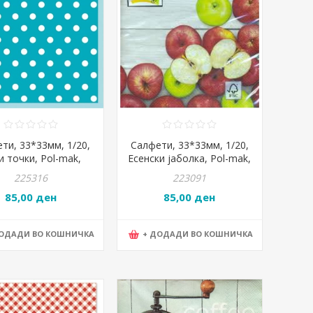
ти, 33*33мм, 1/20,
Салфети, 33*33мм, 1/20,
и точки, Pol-mak,
Есенски јаболка, Pol-mak,
ki, Slog 038306
Daisy, Sdog 0188 01
225316
223091
85,00 ден
85,00 ден
ДОДАДИ ВО КОШНИЧКА
+ ДОДАДИ ВО КОШНИЧКА