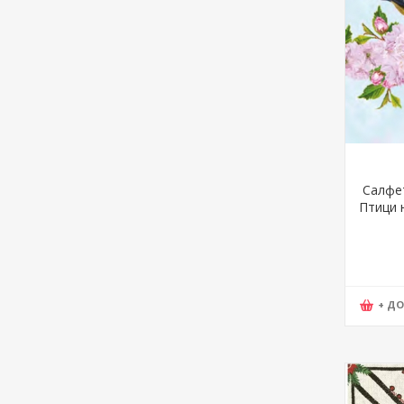
Салфет
Птици н
Dais
+ Д