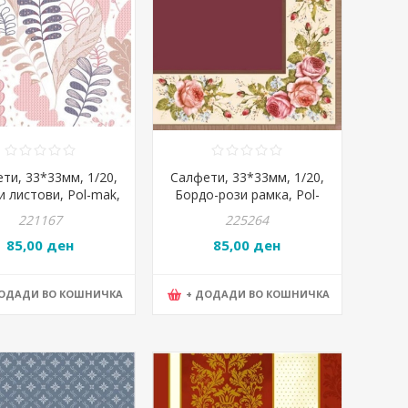
ти, 33*33мм, 1/20,
Салфети, 33*33мм, 1/20,
и листови, Pol-mak,
Бордо-рози рамка, Pol-
isy, Sdog 013201
mak, Maki, Slog 005704
221167
225264
85,00 ден
85,00 ден
ДОДАДИ ВО КОШНИЧКА
+ ДОДАДИ ВО КОШНИЧКА