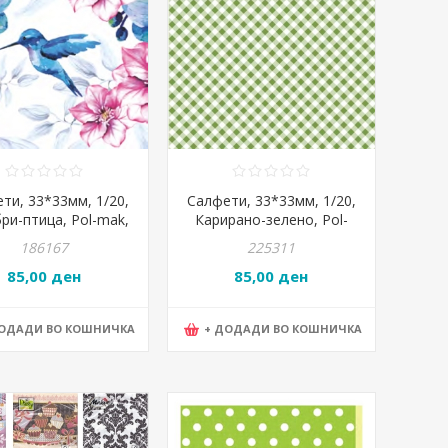
ти, 33*33мм, 1/20,
Салфети, 33*33мм, 1/20,
ри-птица, Pol-mak,
Карирано-зелено, Pol-
sy, SDOG 0135 01
mak, Maki, Slog 038103
186167
225311
85,00 ден
85,00 ден
ДОДАДИ ВО КОШНИЧКА
+ ДОДАДИ ВО КОШНИЧКА