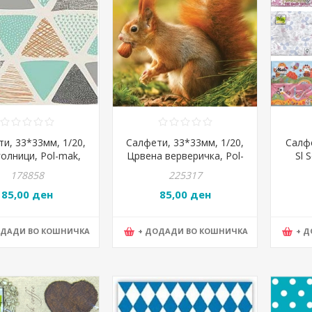
и, 33*33мм, 1/20,
Салфети, 33*33мм, 1/20,
Салфе
олници, Pol-mak,
Црвена верверичка, Pol-
Sl 
i, SLOG 0330 01
mak, Maki, Slog 38401
178858
225317
85,00 ден
85,00 ден
ОДАДИ ВО КОШНИЧКА
+ ДОДАДИ ВО КОШНИЧКА
+ 