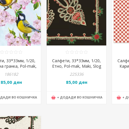
и, 33*33мм, 1/20,
Салфети, 33*33мм, 1/20,
Салфе
а гранка, Pol-mak,
Етно, Pol-mak, Maki, Slog
Кари
y, SDOG 0198 01
047802, црна
mak,
186182
225336
85,00 ден
85,00 ден
ОДАДИ ВО КОШНИЧКА
+ ДОДАДИ ВО КОШНИЧКА
+ 