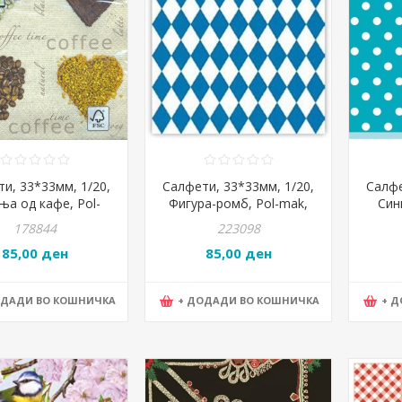
и, 33*33мм, 1/20,
Салфети, 33*33мм, 1/20,
Салфе
ња од кафе, Pol-
Фигура-ромб, Pol-mak,
Син
aisy, SDOG 0164 01
Daisy, Sdog 0123 01, сина
Ma
178844
223098
85,00 ден
85,00 ден
ОДАДИ ВО КОШНИЧКА
+ ДОДАДИ ВО КОШНИЧКА
+ 