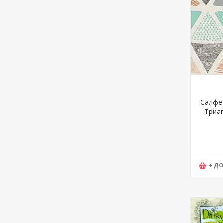
Салфет
Триаг
Mak
+ Д