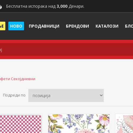
Бесплатна испорака над
3,000
Денари.
ЊЕ
НОВО
ПРОДАВНИЦИ
БРЕНДОВИ
КАТАЛОЗИ
БЛ
лфети Секојдневни
Подреди по