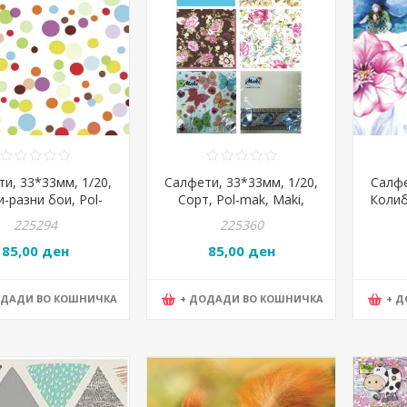
и, 33*33мм, 1/20,
Салфети, 33*33мм, 1/20,
Салфе
-разни бои, Pol-
Сорт, Pol-mak, Maki,
Колиб
, Maki, 022401
000001
Dai
225294
225360
85,00 ден
85,00 ден
ОДАДИ ВО КОШНИЧКА
+ ДОДАДИ ВО КОШНИЧКА
+ 