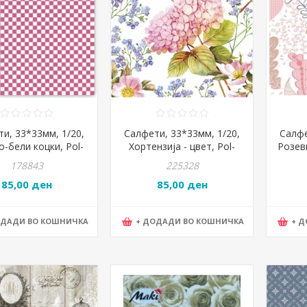
и, 33*33мм, 1/20,
Салфети, 33*33мм, 1/20,
Салфе
-бели коцки, Pol-
Хортензија - цвет, Pol-
Розев
aisy, SDOG 0114 03
mak, Maki, Slog 045901
Da
178843
225328
85,00 ден
85,00 ден
ОДАДИ ВО КОШНИЧКА
+ ДОДАДИ ВО КОШНИЧКА
+ 