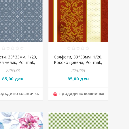
ти, 33*33мм, 1/20,
Салфети, 33*33мм, 1/20,
л челик, Pol-mak,
Рококо црвена, Pol-mak,
 Slog 047401, темно
Maki, Slog 000205
225333
225235
сива
85,00 ден
85,00 ден
ДОДАДИ ВО КОШНИЧКА
+ ДОДАДИ ВО КОШНИЧКА