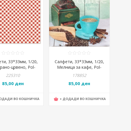
ти, 33*33мм, 1/20,
Салфети, 33*33мм, 1/20,
рано-црвено, Pol-
Мелница за кафе, Pol-
 Maki, Slog 038101
mak, Daisy, SLOG 0359 01
225310
178852
85,00 ден
85,00 ден
ДОДАДИ ВО КОШНИЧКА
+ ДОДАДИ ВО КОШНИЧКА