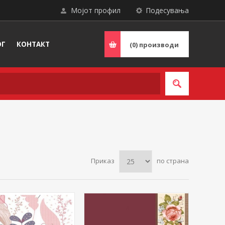
Мојот профил
Подесувања
ОГ
КОНТАКТ
(0)
производи
Приказ
по страна