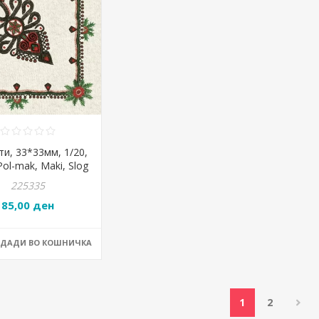
и, 33*33мм, 1/20,
Pol-mak, Maki, Slog
047801
225335
85,00 ден
ОДАДИ ВО КОШНИЧКА
1
2