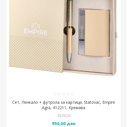
Сет, Пенкало + футрола за картици, Statovac, Empire
Agra, 412211, Кремава
383626
950,00 ден