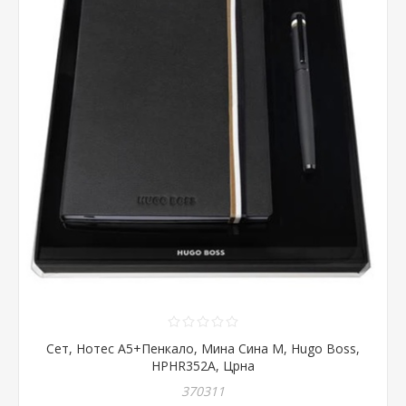
Сет, Нотес А5+Пенкало, Мина Сина М, Hugo Boss,
HPHR352A, Црна
370311