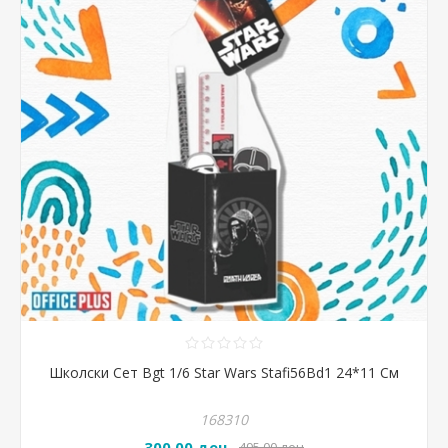
Школски Сет Bgt 1/6 Star Wars Stafi56Bd1 24*11 См
168310
300,00 ден
495,00 ден