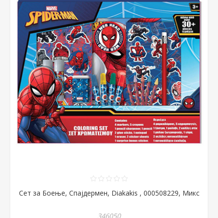
Сет за Боење, Спајдермен, Diakakis , 000508229, Микс
346050