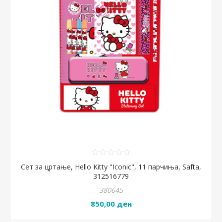
Сет за цртање, Hello Kitty "Iconic", 11 парчиња, Safta,
312516779
380645
850,00 ден