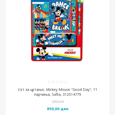
Сет за цртање, Mickey Mouse "Good Day", 11
парчиња, Safta, 312514779
380644
850,00 ден