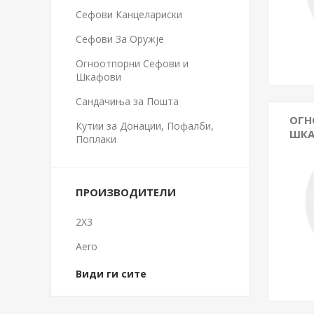
Сефови Канцелариски
Сефови За Оружје
Огноотпорни Сефови и
Шкафови
Сандачиња за Пошта
ОГН
Кутии за Донации, Пофалби,
ШК
Поплаки
ПРОИЗВОДИТЕЛИ
2X3
Aero
Види ги сите