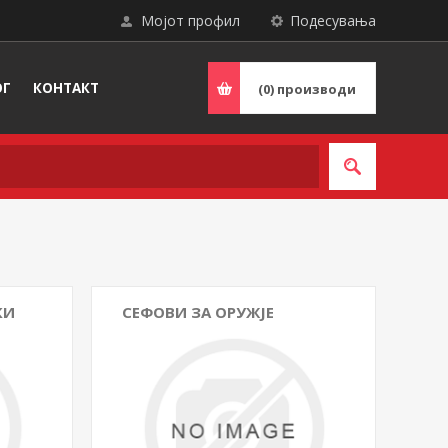
Мојот профил
Подесувања
ОГ
КОНТАКТ
(0)
производи
КИ
СЕФОВИ ЗА ОРУЖЈЕ