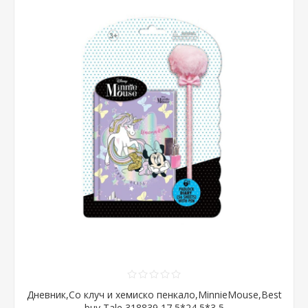
Дневник,Со клуч и хемиско пенкало,MinnieMouse,Best
buy,Tale,318839,17,5*24,5*3,5