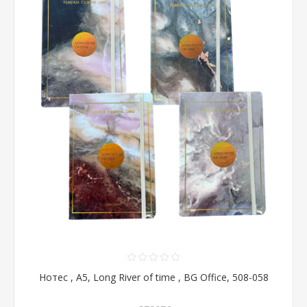
Нотес , А5, Long River of time , BG Office, 508-058