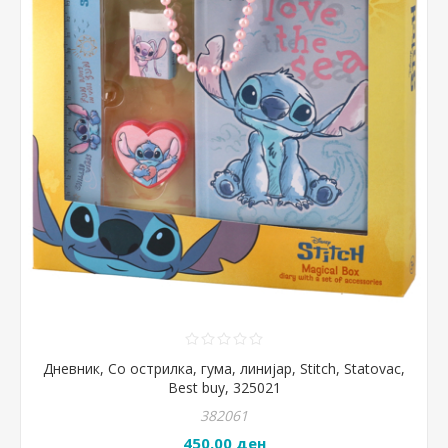
Дневник, Со острилка, гума, линијар, Stitch, Statovac,
Best buy, 325021
382061
450,00 ден