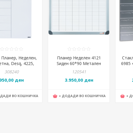
 Планер, Неделен,
Планер Неделен 4121
Стак
тна, Desq, 4225,
Ѕиден 60*90 Метален
6985 
0*40*0,08цм
2 
308240
120541
950,00 ден
3.950,00 ден
ОДАДИ ВО КОШНИЧКА
+ ДОДАДИ ВО КОШНИЧКА
+ 