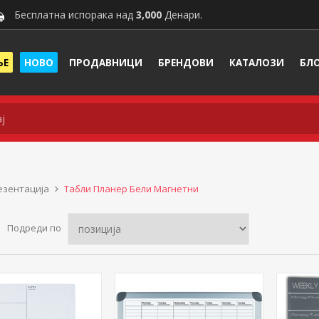
Бесплатна испорака над
3,000
Денари.
ЊЕ
НОВО
ПРОДАВНИЦИ
БРЕНДОВИ
КАТАЛОЗИ
БЛ
езентација
Табли Планер Бели Магнетни
Подреди по