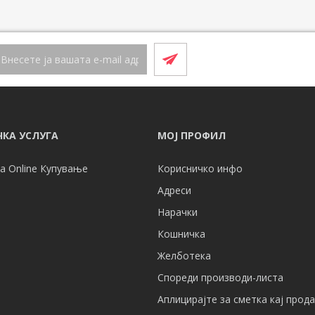
КА УСЛУГА
МОЈ ПРОФИЛ
а Online Купување
Корисничко инфо
Адреси
Нарачки
Кошничка
Желботека
Спореди производи-листа
Аплицирајте за сметка кај прод