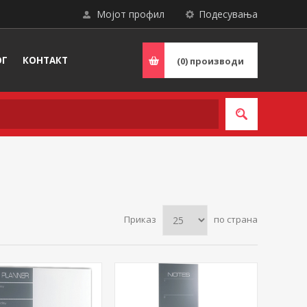
Мојот профил
Подесувања
ОГ
КОНТАКТ
(0)
производи
Приказ
по страна