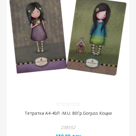
Тетратка А4-40Л -M.U. 80Гр.Gorjuss Коцки
238552
150,00 ден