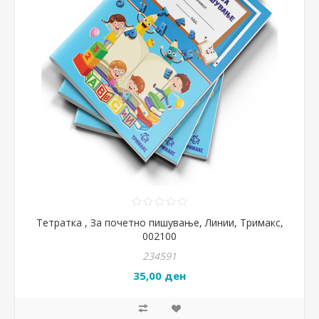
Тетратка , За почетно пишување, Линии, Тримакс,
002100
234591
35,00 ден