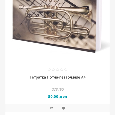
Тетратка Нотна-петтолиние А4
028780
50,00 ден