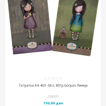
Тетратка А4-40Л -M.U. 80Гр.Gorjuss Линија
238551
150,00 ден